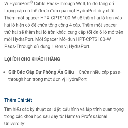
®
W HydraPort
Cable Pass-Through Well, từ đó tăng số
lượng cáp có thể được đưa qua một HydraPort duy nhất.
Thêm một spacer HPX-CPTS100-W sẽ thêm hai lỗ tròn vào
hai lỗ hiện có để chứa tổng cộng 4 cáp. Thêm một spacer
thứ hai sẽ thêm hai lỗ tròn khác, cung cấp tối đa 6 lỗ mở trên
mỗi HydraPort. Mỗi Spacer Mô-đun HPT-CPTS100-W
Pass-Through sử dụng 1 Đơn vị HydraPort.
LỢI ÍCH CHO KHÁCH HÀNG
Giữ Các Cáp Dự Phòng Ẩn Giấu
– Chứa nhiều cáp pass-
through hơn trong một đơn vị HydraPort
Thêm Chi tiết
Tìm hiểu các kỹ thuật cài đặt, cấu hình và lập trình quan trọng
trong các khóa học sau đây từ Harman Professional
University: