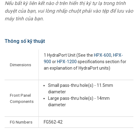
Nếu bất kỳ liên kết nào ở trên hiển thị ký tự lạ trong trình
duyệt của bạn, vui lòng nhấp chuột phải vào tệp để lưu vào
máy tính của bạn.
Thông số kỹ thuật
1 HydraPort Unit (See the
HPX-600
,
HPX-
900
or
HPX-1200
specifications section for
Dimensions
an explanation of HydraPort units)
Small pass-thru hole(s) - 11.5mm
diameter
Front Panel
Large pass-thru hole(s) - 14mm
Components
diameter
FG Numbers
FG562-42