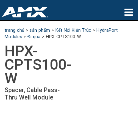
sản phẩm
trang chủ
>
sản phẩm
>
Kết Nối Kiến Trúc
>
HydraPort
Modules
>
Đi qua
>
HPX-CPTS100-W
Ứng dụng
HPX-
Partners
CPTS100-
nơi mua
W
đào tạo
Spacer, Cable Pass-
Thru Well Module
hỗ trợ
Giới thiệu