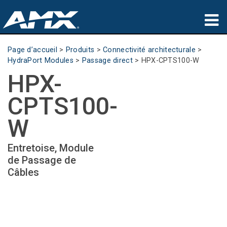
Produits
Page d’accueil
>
Produits
>
Connectivité architecturale
>
HydraPort Modules
>
Passage direct
>
HPX-CPTS100-W
Applications
HPX-
Partners
CPTS100-
Où acheter
W
Formation
Entretoise, Module
de Passage de
Support
Câbles
À propos de