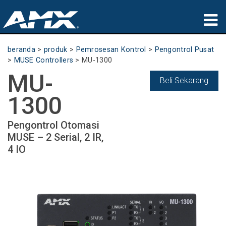
produk
beranda
>
produk
>
Pemrosesan Kontrol
>
Pengontrol Pusat
>
MUSE Controllers
>
MU-1300
Aplikasi
MU-
Beli Sekarang
Partners
1300
tempat membeli
Pengontrol Otomasi
MUSE – 2 Serial, 2 IR,
pelatihan
4 IO
dukungan
Tentang