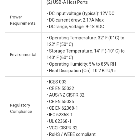
(2) USB-A Host Ports
• DC input voltage (typical): 12V DC
Power
• DC current draw: 2.17A Max
Requirements
• DC range, voltage: 9-18 VDC
• Operating Temperature: 32° F (0° C) to
122° F (50° C)
• Storage Temperature: 14° F (-10° C) to
Environmental
140° F (60° C)
• Operating Humidity: 5% to 85% RH
• Heat Dissipation (On): 10.2 BTU/hr
• ICES 003
• CE EN 55032
• AUS/NZ CISPR 32
• CE EN 55035
Regulatory
• CE EN 62368-1
Compliance
• IEC 62368-1
• UL 62368-1
• VCCI CISPR 32
• RoHS / WEEE compliant