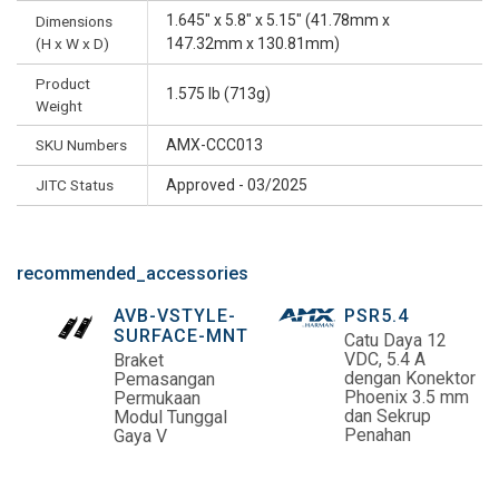
1.645" x 5.8" x 5.15" (41.78mm x
Dimensions
(H x W x D)
147.32mm x 130.81mm)
Product
1.575 lb (713g)
Weight
SKU Numbers
AMX-CCC013
JITC Status
Approved - 03/2025
recommended_accessories
AVB-VSTYLE-
PSR5.4
SURFACE-MNT
Catu Daya 12
VDC, 5.4 A
Braket
dengan Konektor
Pemasangan
Phoenix 3.5 mm
Permukaan
dan Sekrup
Modul Tunggal
Penahan
Gaya V