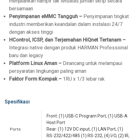
menjalankan hampir tak terbatas jumlah skrip secara
bersamaan
Penyimpanan eMMC Tangguh –
Penyimpanan tingkat
industri memberikan keandalan dalam instalasi 24/7
dengan akses tinggi
HControl, ICSP, dan Terjemahan HiQnet Tertanam –
Integrasi native dengan produk HARMAN Professional
baru dan legacy
Platform Linux Aman –
Dirancang untuk melampaui
persyaratan lingkungan paling aman
Faktor Form Kompak –
1RU x 1/3 lebar rak
Spesifikasi
Front: (1) USB-C Program Port, (1) USB-A
Host Port
Ports
Rear: (1) 12V DC input, (1) LAN Port, (1)
RS-232/422/485 (1) RS-232, (4) I/O, (2) IR,