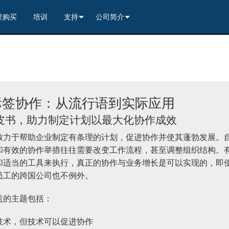
里购买
培训
支持
公司简介
---------<
rs
联系我们
我们的历史
---------<
2)
nt Partners (VIP)
安全
质量保证
apture
列编解码器
x1)
2)
itching, Transport, and Control Solution
er
保證
案例研究
标签协作：从流行语到实际应用
ets
列编解码器
)
rs
----------------<
----------------<
----------<
s---------<
RMA
新闻
皮书，助力制定计划以最大化协作成效
解码器
ns--------<
are
切换器
 Capture
产品登记
致力于帮助企业制定有条理的计划，促进协作并使其蓬勃发展。
nsport Kit w/ USB-C
解码器
)
----------------<
ints
)
---------<
顾问门户
和有效的协作举措往往需要改变工作流程，甚至调整组织结构。
和适当的工具来执行，真正的协作与业务增长是可以实现的，即
sport Kit
s--------<
ing & Transport Kit w/ USB-C
ints
x1)
e)
>-------------------------<
员工的跨国公司也不例外。
ing & Transport Kit
ts
x1)
t)
Surface Mount)
----------------------------<
/ Modero S / Acendo Book 安装选件
全天候帮助中心
盖的主题包括：
4 / WAN
----------------<
 and Control Solution (<70m)
ns--------<
 Kit
套件
源
售后服务
技术，但技术可以促进协作
----<
)
)
取板
® 和 Modero S 系列触控面板配件
文档下载