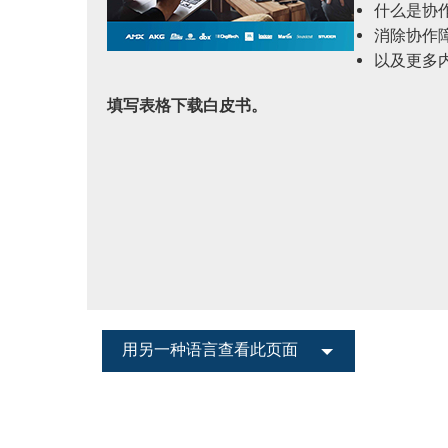
什么是协
消除协作
带用户界面的控制器
IREDIT2
VPX (4K60 7x1 +1)
通透
TPC-ANDROID
其他
Massio ControlPads (
以及更多
带开关功能的控制器
NetLinx Studio
SDX (4K30 4x1 +1)
空白
TPC-WIN8
DGX
填写表格下载白皮书。
触摸面板设计
SDX (4K30 5x1 +1)
TPC-BYOD
DVX 4K60
Rapid Project Maker (RPM)
DVX HD
IREdit
驱动器设计
资源管理套件企业版
N-Able Control Software
用另一种语言查看此页面