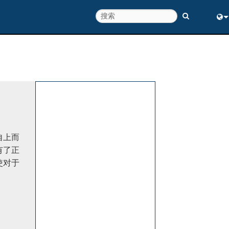
Eng
中
自上而
有了正
使对于