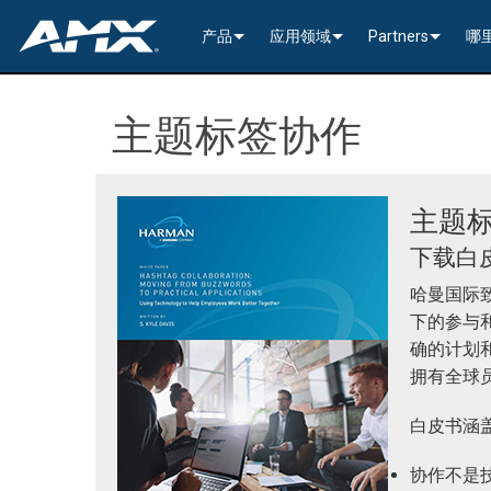
产品
应用领域
Partners
哪
网络音视频
编码与解码
企业办公
>----------1G Solutions-
InConcert Partne
主题标签协作
传统视音频分配
窗口处理器
演示切换器
教育系统
N2600 Series (4K60)
>----------1G Solutions-
DVX 4K60 (Up to 8x4 +
Valued Independe
视频信号处理
SVSI 音频收发器
固定切换器
EDID Management, Scaling, & C
政府工程
SVSI N2400 4K 系
N2400 Series (4K60 4
DVX HD (Up to 10x4 +
Jetpack (4K60 3x1) Sw
DCE-1 In-Line Controll
主题
隐藏式接口箱
AVoIP Control & Management
模块化交换系统
窗口处理
HydraPort Enclosures & Gromm
Stadiums & Arenas
SVSI N2300 4K 系
N2000 Series (HD 4x1
N-Command Controlle
>--------------------------
>--------------------------
>-----------Enova DGX--
SCL-1 Video Scaler
>---------HDMI Solution
下载白
日程安排与协作
SVSI 配件
A/V 远程传输解决方案
HydraPort Modules
Scheduling Touch Panels
Bars & Restaurants
SVSI N2000 系列编
>---------H.264 Solutio
N-Able Control Softw
安装
Incite 数字化演示系统
Precis 系列数字矩阵
Enova DGX 机箱
DXLink Fiber (>100m)
UVC1-4K HDMI to USB
Precis (4K60 4x1 + 1)
可伸缩式
8x8
哈曼国际
用户界面
窗口处理
CTC (4K60 6x1) Switching & Tra
触控面板
Convention Centers
SVSi N1000 系列编
N3000 Series (HD 9x1
功率
>--------------------------
4K60 Cards and Endpo
DXLink U/STP (<100m
Precis (4K60 4x1 + 1)
>----------1G Solutions-
Video
Varia
16x16
下的参与
确的计划
设备控制
传统音视频配件
CTP (4K30 4x1) Switching & Tran
键盘
中央控制器
Unified Communication
>---------H.26x Solution
CTC (4K60 6x1) Switch
4K30 Cards and Endpo
DXLite U/STP (<70m)
安装
N2400 Series (4K60 4
Cat 6
Modero G5 触控面板
Metreau (Decora Styl
MUSE Controllers
32x32
拥有全球
音视频管理软件
键盘控制器
扩展控制盒
MUSE Automator
N3300 Series (4K60)
CTP (4K30 4x1) Switch
HD Cards and Endpoin
CT 系列
功率
N2000 Series (4K30 4
USB
UI 配件
Massio (Surface Moun
Massio ControlPads (
NetLinx NX Controllers
>--------------
Modero G5 
白皮书涵
Intelligent Light Control
应用程序
控制系统配件
MUSE Extension for VS Code
SVSI N3000 系列 H.26
>--------------------------
音频卡
Switching, Transport,
电缆
>---------H.264 Solutio
功率模块
TPC-TPI-PRO
系统安装
CPU Upgrade
音频切换板
Modero 电
协作不是
>--------------------------------------
Manager
VPX (4K60 4x1 +1)
N3000 Series (HD 9x1
Buttons (& ACC bands
TPC-APPLE
电源
音频插入/提
Modero X