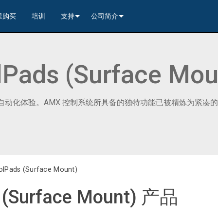
里购买
培训
支持
公司简介
---------<
rs
联系我们
我们的历史
---------<
2)
nt Partners (VIP)
安全
质量保证
lPads (Surface Mou
apture
列编解码器
x1)
2)
itching, Transport, and Control Solution
er
保證
案例研究
ets
列编解码器
)
rs
----------------<
----------------<
----------<
s---------<
RMA
新闻
设计提供房间自动化体验。AMX 控制系统所具备的独特功能已被精炼
解码器
ns--------<
are
切换器
 Capture
产品登记
nsport Kit w/ USB-C
解码器
)
----------------<
ints
)
---------<
顾问门户
sport Kit
s--------<
ing & Transport Kit w/ USB-C
ints
x1)
e)
>-------------------------<
olPads (Surface Mount)
ing & Transport Kit
ts
x1)
t)
Surface Mount)
----------------------------<
/ Modero S / Acendo Book 安装选件
全天候帮助中心
s (Surface Mount) 产品
4 / WAN
----------------<
 and Control Solution (<70m)
ns--------<
 Kit
套件
源
售后服务
----<
)
)
取板
® 和 Modero S 系列触控面板配件
文档下载