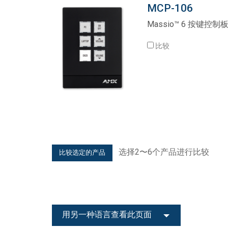
MCP-106
带用户界面的控制器
IREDIT2
VPX (4K60 7x1 +1)
通透
TPC-ANDROID
其他
Massio ControlPads (
Massio™ 6 按键控
带开关功能的控制器
NetLinx Studio
SDX (4K30 4x1 +1)
空白
TPC-WIN8
DGX
比较
触摸面板设计
SDX (4K30 5x1 +1)
TPC-BYOD
DVX 4K60
Rapid Project Maker (RPM)
DVX HD
IREdit
驱动器设计
资源管理套件企业版
选择2〜6个产品进行比较
N-Able Control Software
用另一种语言查看此页面