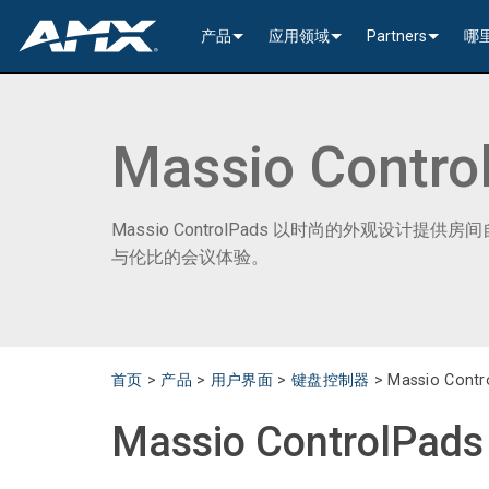
产品
应用领域
Partners
哪
网络音视频
编码与解码
企业办公
>----------1G Solutions-
InConcert Partne
传统视音频分配
窗口处理器
演示切换器
教育系统
N2600 Series (4K60)
>----------1G Solutions-
DVX 4K60 (Up to 8x4 +
Valued Independe
Massio Contro
视频信号处理
SVSI 音频收发器
固定切换器
EDID Management, Scaling, & C
政府工程
SVSI N2400 4K 系
N2400 Series (4K60 4
DVX HD (Up to 10x4 +
Jetpack (4K60 3x1) Sw
DCE-1 In-Line Controll
隐藏式接口箱
AVoIP Control & Management
模块化交换系统
窗口处理
HydraPort Enclosures & Gromm
Stadiums & Arenas
SVSI N2300 4K 系
N2000 Series (HD 4x1
N-Command Controlle
>--------------------------
>--------------------------
>-----------Enova DGX--
SCL-1 Video Scaler
>---------HDMI Solution
Massio ControlPads 以时尚的外观
与伦比的会议体验。
日程安排与协作
SVSI 配件
A/V 远程传输解决方案
HydraPort Modules
Scheduling Touch Panels
Bars & Restaurants
SVSI N2000 系列编
>---------H.264 Solutio
N-Able Control Softw
安装
Incite 数字化演示系统
Precis 系列数字矩阵
Enova DGX 机箱
DXLink Fiber (>100m)
UVC1-4K HDMI to USB
Precis (4K60 4x1 + 1)
可伸缩式
8x8
用户界面
窗口处理
CTC (4K60 6x1) Switching & Tra
触控面板
Convention Centers
SVSi N1000 系列编
N3000 Series (HD 9x1
功率
>--------------------------
4K60 Cards and Endpo
DXLink U/STP (<100m
Precis (4K60 4x1 + 1)
>----------1G Solutions-
Video
Varia
16x16
设备控制
传统音视频配件
CTP (4K30 4x1) Switching & Tran
键盘
中央控制器
Unified Communication
>---------H.26x Solution
CTC (4K60 6x1) Switch
4K30 Cards and Endpo
DXLite U/STP (<70m)
安装
N2400 Series (4K60 4
Cat 6
Modero G5 触控面板
Metreau (Decora Styl
MUSE Controllers
32x32
首页
>
产品
>
用户界面
>
键盘控制器
>
Massio Contr
音视频管理软件
键盘控制器
扩展控制盒
MUSE Automator
N3300 Series (4K60)
CTP (4K30 4x1) Switch
HD Cards and Endpoin
CT 系列
功率
N2000 Series (4K30 4
USB
UI 配件
Massio (Surface Moun
Massio ControlPads (
NetLinx NX Controllers
>--------------
Modero G5 
Massio ControlPad
Intelligent Light Control
应用程序
控制系统配件
MUSE Extension for VS Code
SVSI N3000 系列 H.26
>--------------------------
音频卡
Switching, Transport,
电缆
>---------H.264 Solutio
功率模块
TPC-TPI-PRO
系统安装
CPU Upgrade
音频切换板
Modero 电
>--------------------------------------
Manager
VPX (4K60 4x1 +1)
N3000 Series (HD 9x1
Buttons (& ACC bands
TPC-APPLE
电源
音频插入/提
Modero X