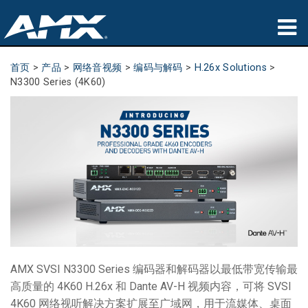
产品
首页
>
产品
>
网络音视频
>
编码与解码
>
H.26x Solutions
>
N3300 Series (4K60)
应用领域
Partners
哪里购买
培训
支持
公司简介
AMX SVSI N3300 Series 编码器和解码器以最低带宽传输最
高质量的 4K60 H.26x 和 Dante AV-H 视频内容，可将 SVSI
4K60 网络视听解决方案扩展至广域网，用于流媒体、桌面