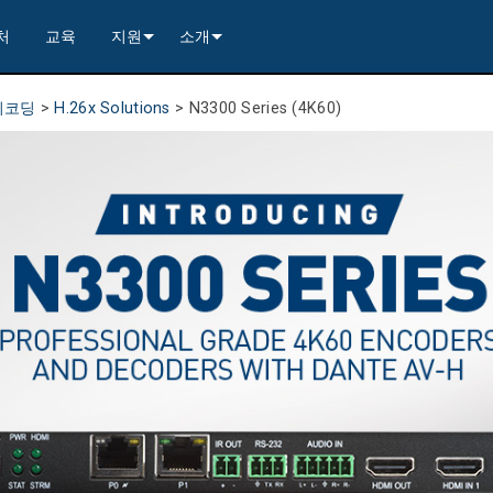
처
교육
지원
소개
---------<
rs
문의하기
연혁
디코딩
>
H.26x Solutions
>
N3300 Series (4K60)
rs
---------<
2)
nt Partners (VIP)
보안
품질 보증
apture
x1)
2)
itching, Transport, and Control Solution
er
warranty
사례 연구
ets
)
rs
----------------<
----------------<
----------<
s---------<
RMA
뉴스
ns--------<
are
 +4)
러 포함)
 Capture
제품 등록
nsport Kit w/ USB-C
)
----------------<
ints
)
---------<
컨설턴트 포털
sport Kit
s--------<
ing & Transport Kit w/ USB-C
ints
x1)
e)
>-------------------------<
ing & Transport Kit
ts
 Kits (<100m)
x1)
t)
Surface Mount)
----------------------------<
상시 지원 센터
----------------<
 and Control Solution (<70m)
ns--------<
 Kit
칭 보드 키트
서비스
----<
)
)
트/익스트랙트 보드
문서 다운로드