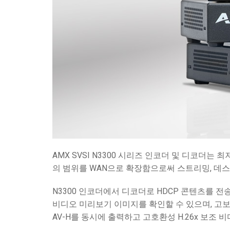
사용자 인터페이스가 있는 컨트
IREDIT2
VPX (4K60 7x1 +1)
패스스루
TPC-ANDROID
기타
Massio ControlPads (
스위칭 기능 컨트롤러
NetLinx Studio
SDX (4K30 4x1 +1)
공란
TPC-WIN8
DGX
터치 패널 디자인
SDX (4K30 5x1 +1)
TPC-BYOD
DVX 4K60
Rapid Project Maker (RPM)
DVX HD
IREdit
드라이버 설계
Resource Management Suite (
AMX SVSI N3300 시리즈 인코더 및 디코더는 최저
N-Able Control Software
의 범위를 WAN으로 확장함으로써 스트리밍, 데
N3300 인코더에서 디코더로 HDCP 콘텐츠를 전
비디오 미리보기 이미지를 확인할 수 있으며, 고보안 
AV-H를 동시에 출력하고 고호환성 H.26x 보조