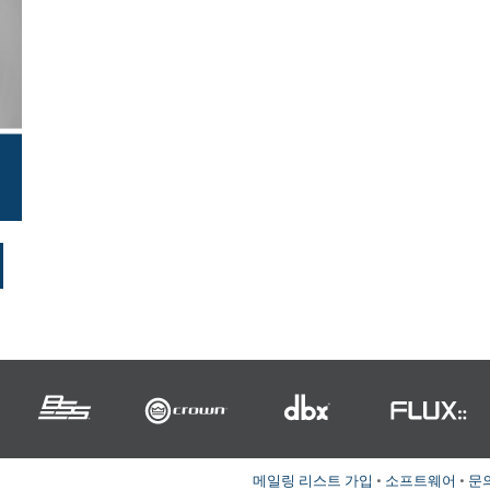
롤러
Surface Mount)
개발자 리소스
제품 아카이브
RMS)
메일링 리스트 가입
•
소프트웨어
•
문