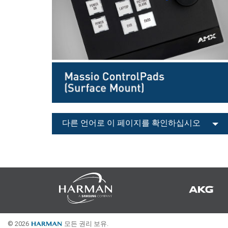
사용자 인터페이스가 있는 컨트
IREDIT2
VPX (4K60 7x1 +1)
패스스루
TPC-ANDROID
기타
Massio ControlPads (
스위칭 기능 컨트롤러
NetLinx Studio
SDX (4K30 4x1 +1)
공란
TPC-WIN8
DGX
터치 패널 디자인
SDX (4K30 5x1 +1)
TPC-BYOD
DVX 4K60
Rapid Project Maker (RPM)
DVX HD
IREdit
드라이버 설계
다른 언어로 이 페이지를 확인하십시오
Resource Management Suite (
N-Able Control Software
© 2026
모든 권리 보유.