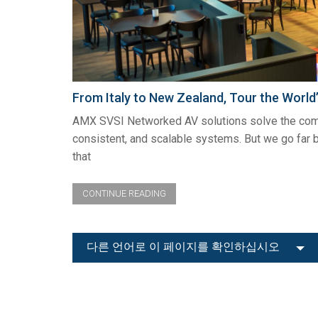
From Italy to New Zealand, Tour the Wor
AMX SVSI Networked AV solutions solve the complex
consistent, and scalable systems. But we go far 
that
CONTINUE READING
다른 언어로 이 페이지를 확인하십시오