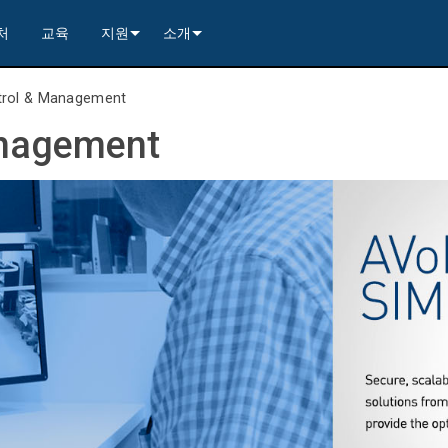
처
교육
지원
소개
---------<
rs
문의하기
연혁
trol & Management
rs
---------<
2)
nt Partners (VIP)
보안
품질 보증
anagement
apture
x1)
2)
itching, Transport, and Control Solution
er
warranty
사례 연구
ets
)
rs
----------------<
----------------<
----------<
s---------<
RMA
뉴스
ns--------<
are
 +4)
러 포함)
 Capture
제품 등록
nsport Kit w/ USB-C
)
----------------<
ints
)
---------<
컨설턴트 포털
sport Kit
s--------<
ing & Transport Kit w/ USB-C
ints
x1)
e)
>-------------------------<
ing & Transport Kit
ts
 Kits (<100m)
x1)
t)
Surface Mount)
----------------------------<
상시 지원 센터
----------------<
 and Control Solution (<70m)
ns--------<
 Kit
칭 보드 키트
서비스
----<
)
)
트/익스트랙트 보드
문서 다운로드