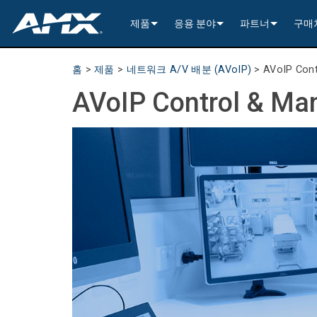
제품
응용 분야
파트너
구매
네트워크 A/V 배분 (AVoIP)
인코딩 및 디코딩
Enterprise AV
>----------1G Solutions-
InConcert Partne
홈
>
제품
>
네트워크 A/V 배분 (AVoIP)
>
AVoIP Con
기존 A/V 분배
윈도우 처리
All-In-One Presentation Switche
Learning Spaces
N2600 Series (4K60)
>----------1G Solutions-
DVX 4K60 (Up to 8x4 +
Valued Independe
AVoIP Control & M
비디오 신호 처리
오디오 트랜시버
고정형 스위처
EDID Management, Scaling, & C
Government
N2400 Series (4K60)
N2400 Series (4K60 4
DVX HD (Up to 10x4 +
Jetpack (4K60 3x1) Sw
DCE-1 In-Line Controll
건축 연결성
AVoIP Control & Management
모듈형 스위칭 시스템
윈도우 처리
HydraPort Enclosures & Gromm
Stadiums & Arenas
N2300 Series (4K30)
N2000 Series (HD 4x1
N-Command Controlle
>--------------------------
>--------------------------
>-----------Enova DGX--
SCL-1 Video Scaler
>---------HDMI Solution
일정 관리 및 협업
AVoIP 액세서리
A/V 원격 전송 솔루션
HydraPort Modules
터치 패널 스케줄링
Bars & Restaurants
N2000 Series (HD)
>---------H.264 Solutio
N-Able Control Softw
장착
Incite 4K60 (8x1:3)
Precis (4K60 4x2 - 8x8
인클로저 (중앙 컨트롤
DXLink Fiber (>100m)
UVC1-4K HDMI to USB
Precis (4K60 4x1 + 1)
리트랙터블
8x8
사용자 인터페이스
윈도우 프로세싱
CTC (4K60 6x1) Switching & Tra
터치 패널
Convention Centers
N1000 Series (HD)
N3000 Series (HD 9x1
전원
>--------------------------
4K60 Cards and Endpo
DXLink U/STP (<100m
Precis (4K60 4x1 + 1)
>----------1G Solutions-
Video
Varia
16x16
제어 프로세싱
전통적인 A/V 액세서리
CTP (4K30 4x1) Switching & Tran
키패드
중앙 제어기
Unified Communication
>---------H.26x Solution
CTC (4K60 6x1) Switch
4K30 Cards and Endpo
DXLite U/STP (<70m)
마운팅
N2400 Series (4K60 4
Cat 6
터치 패널 액세서리
Metreau (Decora Styl
MUSE Controllers
32x32
마운팅
구성 및 관리 소프트웨어
컨트롤러 포함 키패드
IO Extenders
MUSE Automator
N3300 Series (4K60)
CTP (4K30 4x1) Switch
HD Cards and Endpoin
Switching & Transport
전원
N2000 Series (4K30 4
USB
Massio (Surface Moun
Massio ControlPads (
NetLinx NX Controllers
>--------------
전원
앱
제어 액세서리
MUSE Extension for VS Code
N3000 Series (HD)
>--------------------------
오디오 카드
Switching, Transport,
케이블
>---------H.264 Solutio
파워 모듈
TPC-TPI-PRO
마운팅
CPU Upgrade
오디오 스위
기타
>--------------------------------------
관리자
VPX (4K60 4x1 +1)
N3000 Series (HD 9x1
Buttons (& ACC bands
TPC-APPLE
전원
오디오 인서