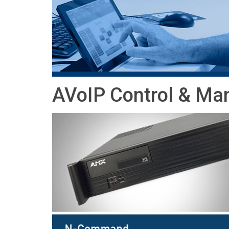
사용자 인터페이스가 있는 컨트
IREDIT2
VPX (4K60 7x1 +1)
패스스루
TPC-ANDROID
기타
Massio ControlPads (
스위칭 기능 컨트롤러
NetLinx Studio
SDX (4K30 4x1 +1)
공란
TPC-WIN8
DGX
터치 패널 디자인
SDX (4K30 5x1 +1)
TPC-BYOD
DVX 4K60
Rapid Project Maker (RPM)
DVX HD
AVoIP Control & 
IREdit
드라이버 설계
Resource Management Suite (
N-Able Control Software