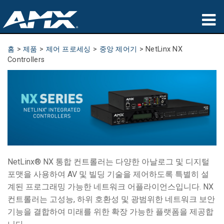
제품
홈
>
제품
>
제어 프로세싱
>
중앙 제어기
>
NetLinx NX
Controllers
응용 분야
파트너
구매처
교육
지원
NetLinx® NX 통합 컨트롤러는 다양한 아날로그 및 디지털
포맷을 사용하여 AV 및 빌딩 기술을 제어하도록 특별히 설
소개
계된 프로그래밍 가능한 네트워크 어플라이언스입니다. NX
컨트롤러는 고성능, 하위 호환성 및 광범위한 네트워크 보안
기능을 결합하여 미래를 위한 확장 가능한 플랫폼을 제공합