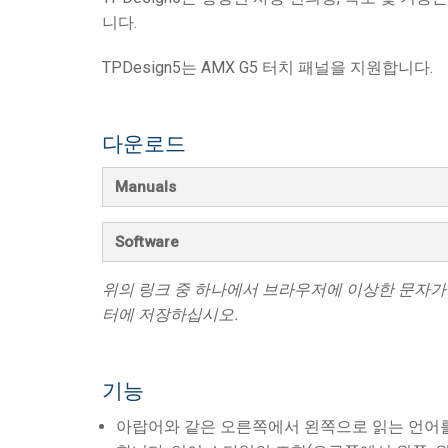
니다.
사용자 인터페이스가 있는 컨트
IREDIT2
VPX (4K60 7x1 +1)
패스스루
TPC-ANDROID
기타
Massio ControlPads (
TPDesign5는 AMX G5 터치 패널을 지원합니다.
스위칭 기능 컨트롤러
NetLinx Studio
SDX (4K30 4x1 +1)
공란
TPC-WIN8
DGX
터치 패널 디자인
SDX (4K30 5x1 +1)
TPC-BYOD
DVX 4K60
다운로드
Rapid Project Maker (RPM)
DVX HD
Manuals
IREdit
드라이버 설계
Software
Resource Management Suite (
위의 링크 중 하나에서 브라우저에 이상한 문자가
터에 저장하십시오.
N-Able Control Software
기능
아랍어와 같은 오른쪽에서 왼쪽으로 읽는 언어