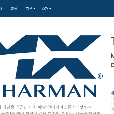
처
교육
지원
소개
---------<
rs
문의하기
연혁
rs
---------<
2)
nt Partners (VIP)
보안
품질 보증
apture
x1)
2)
itching, Transport, and Control Solution
er
warranty
사례 연구
ets
)
rs
----------------<
----------------<
----------<
s---------<
RMA
뉴스
ns--------<
are
 +4)
러 포함)
 Capture
제품 등록
nsport Kit w/ USB-C
)
----------------<
ints
)
---------<
컨설턴트 포털
sport Kit
s--------<
ing & Transport Kit w/ USB-C
ints
x1)
e)
>-------------------------<
ing & Transport Kit
ts
 Kits (<100m)
x1)
t)
Surface Mount)
----------------------------<
상시 지원 센터
----------------<
 and Control Solution (<70m)
ns--------<
 Kit
칭 보드 키트
서비스
 터치 패널용 최첨단 터치 패널 인터페이스를 제작합니다.
H
능은 물론 G5 제어 환경에 앱을 추가할 수 있는 기능을 제공합
----<
)
)
트/익스트랙트 보드
문서 다운로드