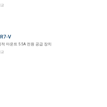
비교
R7-V
적 마운트 5.5A 전원 공급 장치
비교