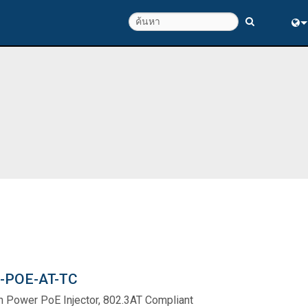
Eng
ณภาพ
中
-POE-AT-TC
h Power PoE Injector, 802.3AT Compliant