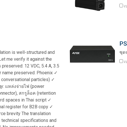
เป
ช้
x1 +1)
ณ
ID
rolPads (Surface Mount)
Developer Resources
ิ่ง
x1 +1)
คลังผลิตภัณฑ์
x1 +1)
PS
lation is well-structured and
ชุด
et me verify it against the
เป
s preserved: 12 VDC, 5.4 A, 3.5
 name preserved: Phoenix ✓
te (RMS)
o conversational particles) ✓
gy: แหล่งจ่ายไฟ (power
onnector), สกรูล็อค (retention
rd spaces in Thai script ✓
al register for B2B copy ✓
ce brevity The translation
 technical specifications and