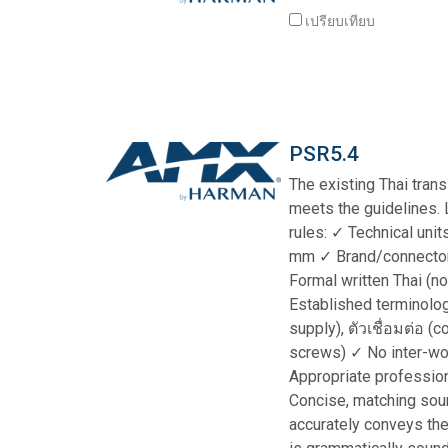
เปรียบเทียบ
ตัวควบคุมพร้อมส่วนติดต่อผู้ใ
IREDIT2
VPX (4K60 7
ผ่านสัญญา
TPC-ANDRO
อื่น ๆ
Massio Cont
ตัวควบคุมพร้อมฟังก์ชันสวิตช
NetLinx Studio
SDX (4K30 4
ว่างเปล่า
TPC-WIN8
DGX
ดีไซน์แผงสัมผัส
SDX (4K30 5
TPC-BYOD
DVX 4K60
PSR5.4
Rapid Project Maker (RPM)
DVX HD
The existing Thai trans
IREdit
meets the guidelines. L
rules: ✓ Technical unit
ออกแบบไดรเวอร์
mm ✓ Brand/connector
Resource Management Sui
Formal written Thai (n
Established terminolo
N-Able Control Software
supply), ตัวเชื่อมต่อ (c
screws) ✓ No inter-wo
Appropriate profession
Concise, matching sour
accurately conveys the