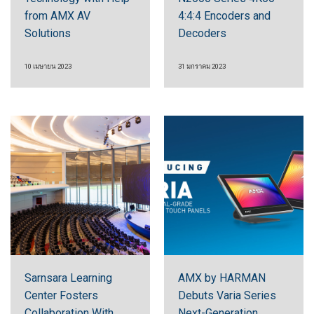
from AMX AV
4:4:4 Encoders and
Solutions
Decoders
10 เมษายน 2023
31 มกราคม 2023
Sarnsara Learning
AMX by HARMAN
Center Fosters
Debuts Varia Series
Collaboration With
Next-Generation