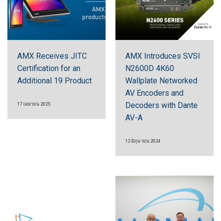
ภาษา/ภูมิภาค
AMX Receives JITC
AMX Introduces SVSI
Certification for an
N2600D 4K60
Additional 19 Product
Wallplate Networked
AV Encoders and
Decoders with Dante
17 เมษายน 2025
AV-A
12 มิถุนายน 2024