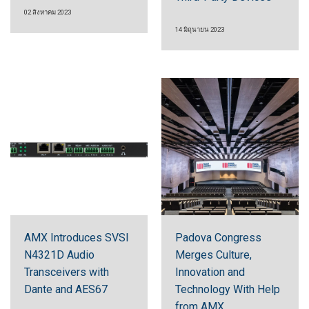
02 สิงหาคม 2023
14 มิถุนายน 2023
AMX Introduces SVSI
Padova Congress
N4321D Audio
Merges Culture,
Transceivers with
Innovation and
Dante and AES67
Technology With Help
from AMX