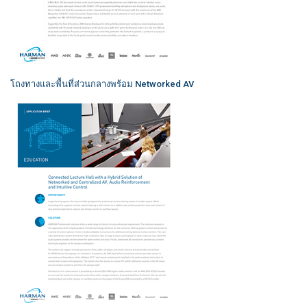
โถงทางและพื้นที่ส่วนกลางพร้อม Networked AV