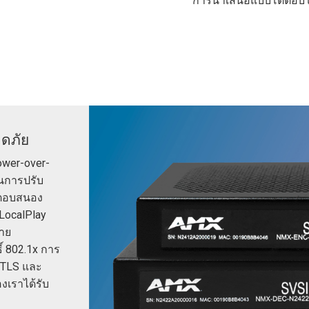
การนำเสนอแบบโต้ตอบโด
ช้
x1 +1)
ณ
ID
rolPads (Surface Mount)
Developer Resources
ิ่ง
x1 +1)
คลังผลิตภัณฑ์
x1 +1)
อดภัย
ower-over-
นการปรับ
te (RMS)
่อตอบสนอง
LocalPlay
่าย
์ 802.1x การ
L/TLS และ
งเราได้รับ