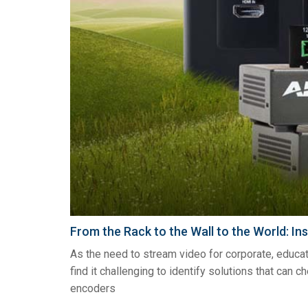
From the Rack to the Wall to the World: 
As the need to stream video for corporate, educat
find it challenging to identify solutions that can
encoders