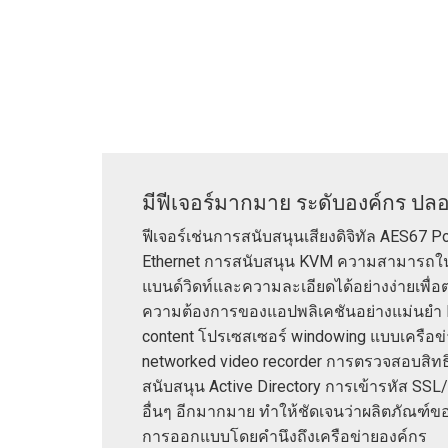
ตัวควบคุมพร้อมส่วนติดต่อผู้ใ
IREDIT2
VPX (4K60 7
ผ่านสัญญา
TPC-ANDRO
อื่น ๆ
Massio Cont
ตัวควบคุมพร้อมฟังก์ชันสวิตช
NetLinx Studio
SDX (4K30 4
ว่างเปล่า
TPC-WIN8
DGX
ดีไซน์แผงสัมผัส
SDX (4K30 5
TPC-BYOD
DVX 4K60
Rapid Project Maker (RPM)
DVX HD
IREdit
มีฟีเจอร์มากมาย ระดับองค์กร ปล
ฟีเจอร์เช่นการสนับสนุนเสียงดิจิทัล AES67 P
ออกแบบไดรเวอร์
Ethernet การสนับสนุน KVM ความสามารถใ
Resource Management Sui
แบนด์วิดท์และความละเอียดได้อย่างง่ายเพื
ความต้องการของแอปพลิเคชันอย่างแม่นยำ 
N-Able Control Software
content โปรเซสเซอร์ windowing แบบเครือข
networked video recorder การตรวจสอบสิทธิ
สนับสนุน Active Directory การเข้ารหัส SS
อื่นๆ อีกมากมาย ทำให้ชัดเจนว่าผลิตภัณฑ์ขอ
การออกแบบโดยคำนึงถึงเครือข่ายองค์กร