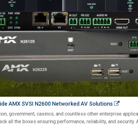
Inside AMX SVSI N2600 Networked AV Solutions
ion, government, casinos, and countless other enterprise applic
 check all the boxes ensuring performance, reliability, and secu