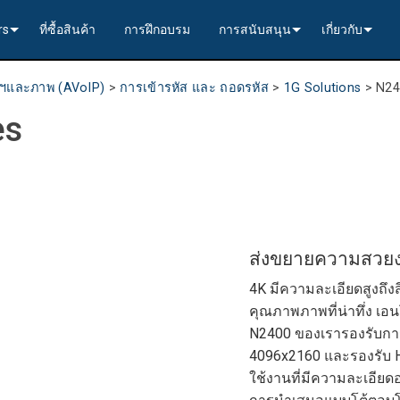
rs
ที่ซื้อสินค้า
การฝึกอบรม
การสนับสนุน
เกี่ยวกับ
VoIP)
 Solutions----------<
ert Partners
ติดต่อเรา
ประวัติของเรา
ฯและภาพ (AVoIP)
>
การเข้ารหัส และ ถอดรหัส
>
1G Solutions
>
N24
ิม
itchers
s (4K60)
 Solutions----------<
p to 8x4 +2)
 Independent Partners (VIP)
ความปลอดภัย
การประกันคุ
es
, & Capture
s (4K60)
s (4K60 4x1)
to 10x4 +2)
60 3x1) Switching, Transport, and Control Solution
e Controller
warranty
กรณีศึกษา
ent
rommets
s (4K30)
s (HD 4x1)
Controllers
-----------------------------<
-----------------------------<
Enova DGX------------<
 Scaler
MI Solutions---------<
RMA
ข่าว
สำหรับระบบเสียงและภาพ
s (HD)
264 Solutions--------<
rol Software
(8x1:3)
 4x2 - 8x8 +4)
พง (พร้อมตัวควบคุมหลัก)
r (>100m)
MI to USB Capture
 4x1 + 1)
้
8x8
การลงทะเบียนผลิตภัณฑ์
& Transport Kit w/ USB-C
s (HD)
s (HD 9x1)
-----------------------------<
and Endpoints
TP (<100m)
 4x1 + 1)
 Solutions----------<
16x16
พอร์ทัลที่ปรึกษา
ส่งขยายความสวยง
4K มีความละเอียดสูงถึง
ม
 Transport Kit
6x Solutions--------<
x1) Switching & Transport Kit w/ USB-C
and Endpoints
TP (<70m)
s (4K60 4x1)
มแผงควบคุมสัมผัส
cora Style)
llers
32x32
การติดตั้ง
>-------------------------<
คุณภาพภาพที่น่าทึ่ง เอ
s (4K60)
x1) Switching & Transport Kit
d Endpoints
 Transport Kits (<100m)
s (4K30 4x1)
rface Mount)
rolPads (Surface Mount)
Controllers
>------------------------------------------<
ไฟฟ้า
ศูนย์ช่วยเหลือตลอด 24 ชั่วโมง
N2400 ของเรารองรับการส
4096x2160 และรองรับ HD
de
s (HD)
-----------------------------<
Transport, and Control Solution (<70m)
264 Solutions--------<
จ
RO
CPU Upgrade Kit
ชุดแผงสลับเสียง
อื่นๆ
บริการ
ใช้งานที่มีความละเอีย
----------<
x1 +1)
s (HD 9x1)
ACC bands)
บอร์ดแทรก/สกัดเสียง
ดาวน์โหลดเอกสาร