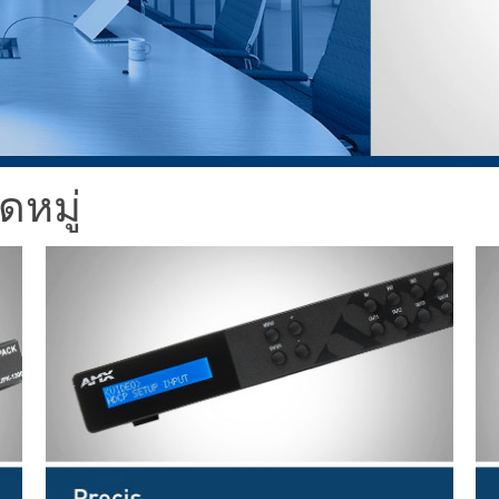
ช้
x1 +1)
ณ
ID
rolPads (Surface Mount)
Developer Resources
ิ่ง
x1 +1)
คลังผลิตภัณฑ์
x1 +1)
ดหมู่
te (RMS)