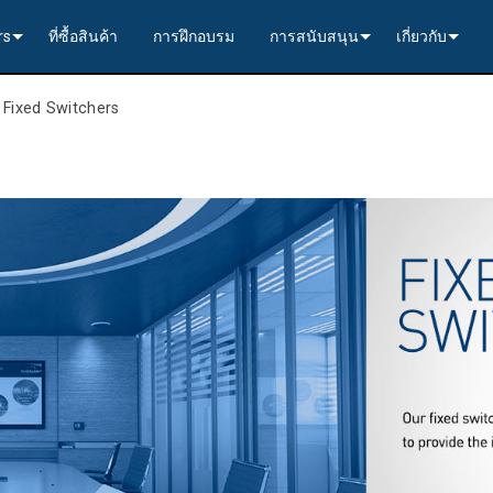
rs
ที่ซื้อสินค้า
การฝึกอบรม
การสนับสนุน
เกี่ยวกับ
VoIP)
 Solutions----------<
ert Partners
ติดต่อเรา
ประวัติของเรา
>
Fixed Switchers
ิม
itchers
s (4K60)
 Solutions----------<
p to 8x4 +2)
 Independent Partners (VIP)
ความปลอดภัย
การประกันคุ
, & Capture
s (4K60)
s (4K60 4x1)
to 10x4 +2)
60 3x1) Switching, Transport, and Control Solution
e Controller
warranty
กรณีศึกษา
ent
rommets
s (4K30)
s (HD 4x1)
Controllers
-----------------------------<
-----------------------------<
Enova DGX------------<
 Scaler
MI Solutions---------<
RMA
ข่าว
สำหรับระบบเสียงและภาพ
s (HD)
264 Solutions--------<
rol Software
(8x1:3)
 4x2 - 8x8 +4)
พง (พร้อมตัวควบคุมหลัก)
r (>100m)
MI to USB Capture
 4x1 + 1)
้
8x8
การลงทะเบียนผลิตภัณฑ์
& Transport Kit w/ USB-C
s (HD)
s (HD 9x1)
-----------------------------<
and Endpoints
TP (<100m)
 4x1 + 1)
 Solutions----------<
16x16
พอร์ทัลที่ปรึกษา
ม
 Transport Kit
6x Solutions--------<
x1) Switching & Transport Kit w/ USB-C
and Endpoints
TP (<70m)
s (4K60 4x1)
มแผงควบคุมสัมผัส
cora Style)
llers
32x32
การติดตั้ง
>-------------------------<
s (4K60)
x1) Switching & Transport Kit
d Endpoints
 Transport Kits (<100m)
s (4K30 4x1)
rface Mount)
rolPads (Surface Mount)
Controllers
>------------------------------------------<
ไฟฟ้า
ศูนย์ช่วยเหลือตลอด 24 ชั่วโมง
de
s (HD)
-----------------------------<
Transport, and Control Solution (<70m)
264 Solutions--------<
จ
RO
CPU Upgrade Kit
ชุดแผงสลับเสียง
อื่นๆ
บริการ
----------<
x1 +1)
s (HD 9x1)
ACC bands)
บอร์ดแทรก/สกัดเสียง
ดาวน์โหลดเอกสาร