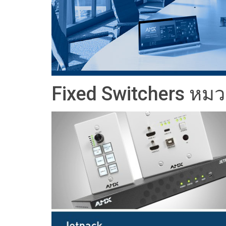
ตัวควบคุมพร้อมส่วนติดต่อผู้ใ
IREDIT2
VPX (4K60 7
ผ่านสัญญา
TPC-ANDRO
อื่น ๆ
Massio Cont
ตัวควบคุมพร้อมฟังก์ชันสวิตช
NetLinx Studio
SDX (4K30 4
ว่างเปล่า
TPC-WIN8
DGX
ดีไซน์แผงสัมผัส
SDX (4K30 5
TPC-BYOD
DVX 4K60
Rapid Project Maker (RPM)
DVX HD
Fixed Switchers หมว
IREdit
ออกแบบไดรเวอร์
Resource Management Sui
N-Able Control Software