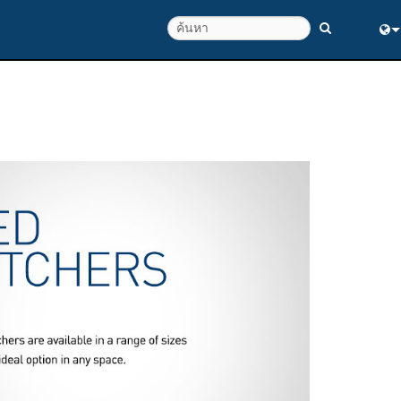
Eng
ณภาพ
中