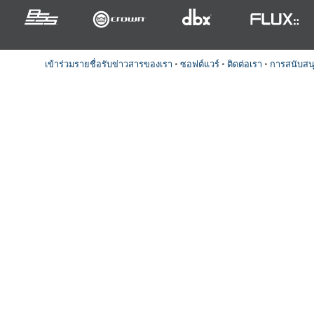
aces
x1 +1)
ID
rolPads (Surface Mount)
Developer Resources
x1 +1)
คลังผลิตภัณฑ์
เข้าร่วมรายชื่อรับข่าวสารของเรา
•
ซอฟต์แวร์
•
ติดต่อเรา
•
การสนับสน
x1 +1)
te (RMS)