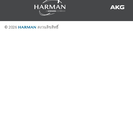
Controllers w/ User Interf
IREDIT2
VPX (4K60 7
Pass-thru
TPC-ANDRO
Other
Massio Cont
Controllers w/ Switching
NetLinx Studio
SDX (4K30 4
Blanks
TPC-WIN8
DGX
© 2026
สงวนลิขสิทธิ์
Touch Panel Design
SDX (4K30 5
TPC-BYOD
DVX 4K60
Rapid Project Maker (RPM)
DVX HD
IREdit
Driver Design
Resource Management Sui
N-Able Control Software