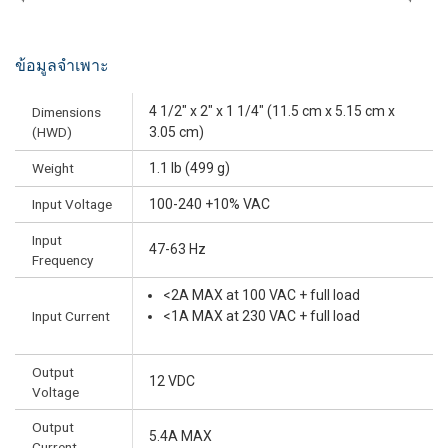
ข้อมูลจำเพาะ
4 1/2" x 2" x 1 1/4" (11.5 cm x 5.15 cm x
Dimensions
(HWD)
3.05 cm)
Weight
1.1 lb (499 g)
Input Voltage
100-240 +10% VAC
Input
47-63 Hz
Frequency
<2A MAX at 100 VAC + full load
Input Current
<1A MAX at 230 VAC + full load
Output
12 VDC
Voltage
Output
5.4A MAX
Current