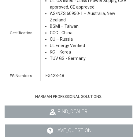
UL: US listed - Class I Power Supply, CSA
approved, CE approved
AS/NZS 60950-1 – Australia, New
Zealand
BSMI – Taiwan
Certification
CCC - China
CU – Russia
UL Energy Verified
KC – Korea
TUV GS - Germany
FG Numbers
FG423-48
HARMAN PROFESSIONAL SOLUTIONS:
FIND_DEALER
HAVE_QUESTION