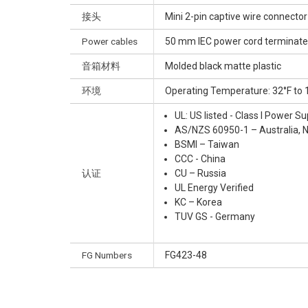
接头
Mini 2-pin captive wire connecto
Power cables
50 mm IEC power cord terminated
音箱材料
Molded black matte plastic
环境
Operating Temperature: 32°F to 1
UL: US listed - Class I Power 
AS/NZS 60950-1 – Australia, 
BSMI – Taiwan
CCC - China
认证
CU – Russia
UL Energy Verified
KC – Korea
TUV GS - Germany
FG Numbers
FG423-48