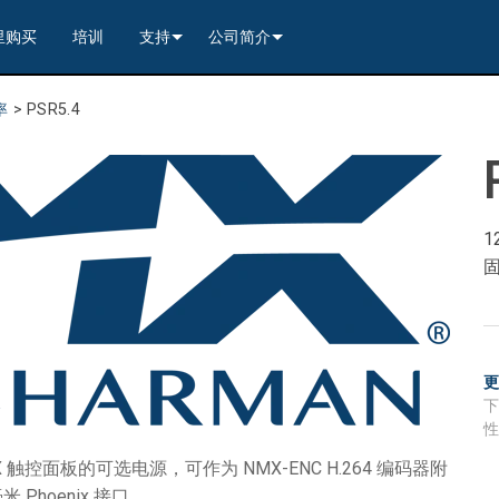
里购买
培训
支持
公司简介
---------<
rs
联系我们
我们的历史
率
>
PSR5.4
---------<
2)
nt Partners (VIP)
安全
质量保证
apture
列编解码器
x1)
2)
itching, Transport, and Control Solution
er
保證
案例研究
ets
列编解码器
)
rs
----------------<
----------------<
----------<
s---------<
RMA
新闻
1
解码器
ns--------<
are
切换器
 Capture
产品登记
nsport Kit w/ USB-C
解码器
)
----------------<
ints
)
---------<
顾问门户
sport Kit
s--------<
ing & Transport Kit w/ USB-C
ints
x1)
e)
>-------------------------<
ing & Transport Kit
ts
x1)
t)
Surface Mount)
----------------------------<
/ Modero S / Acendo Book 安装选件
全天候帮助中心
4 / WAN
----------------<
 and Control Solution (<70m)
ns--------<
 Kit
套件
源
售后服务
ro X 触控面板的可选电源，可作为 NMX-ENC H.264 编码器附
Phoenix 接口。
----<
)
)
取板
® 和 Modero S 系列触控面板配件
文档下载