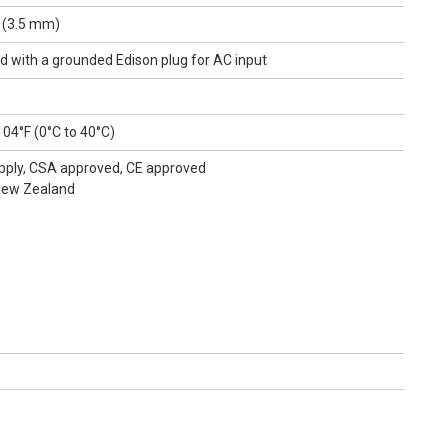
r (3.5 mm)
 with a grounded Edison plug for AC input
04°F (0°C to 40°C)
Supply, CSA approved, CE approved
New Zealand