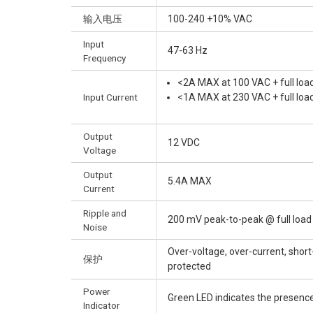
输入电压
100-240 +10% VAC
Input
47-63 Hz
Frequency
<2A MAX at 100 VAC + full loa
Input Current
<1A MAX at 230 VAC + full loa
Output
12 VDC
Voltage
Output
5.4A MAX
Current
Ripple and
200 mV peak-to-peak @ full load
Noise
Over-voltage, over-current, short
保护
protected
Power
Green LED indicates the presence
Indicator