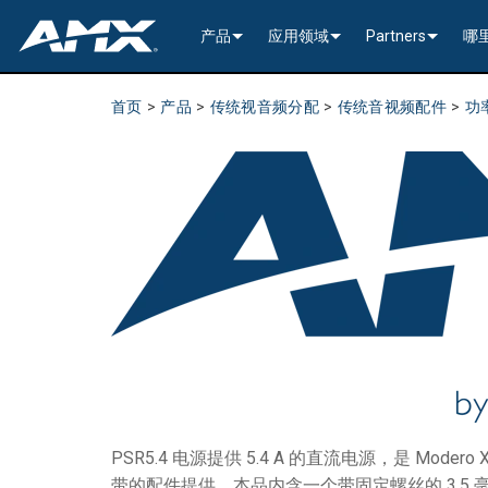
产品
应用领域
Partners
哪
网络音视频
编码与解码
企业办公
>----------1G Solutions-
InConcert Partne
首页
>
产品
>
传统视音频分配
>
传统音视频配件
>
功
传统视音频分配
窗口处理器
演示切换器
教育系统
N2600 Series (4K60)
>----------1G Solutions-
DVX 4K60 (Up to 8x4 +
Valued Independe
视频信号处理
SVSI 音频收发器
固定切换器
EDID Management, Scaling, & C
政府工程
SVSI N2400 4K 系
N2400 Series (4K60 4
DVX HD (Up to 10x4 +
Jetpack (4K60 3x1) Sw
DCE-1 In-Line Controll
隐藏式接口箱
AVoIP Control & Management
模块化交换系统
窗口处理
HydraPort Enclosures & Gromm
Stadiums & Arenas
SVSI N2300 4K 系
N2000 Series (HD 4x1
N-Command Controlle
>--------------------------
>--------------------------
>-----------Enova DGX--
SCL-1 Video Scaler
>---------HDMI Solution
日程安排与协作
SVSI 配件
A/V 远程传输解决方案
HydraPort Modules
Scheduling Touch Panels
Bars & Restaurants
SVSI N2000 系列编
>---------H.264 Solutio
N-Able Control Softw
安装
Incite 数字化演示系统
Precis 系列数字矩阵
Enova DGX 机箱
DXLink Fiber (>100m)
UVC1-4K HDMI to USB
Precis (4K60 4x1 + 1)
可伸缩式
8x8
用户界面
窗口处理
CTC (4K60 6x1) Switching & Tra
触控面板
Convention Centers
SVSi N1000 系列编
N3000 Series (HD 9x1
功率
>--------------------------
4K60 Cards and Endpo
DXLink U/STP (<100m
Precis (4K60 4x1 + 1)
>----------1G Solutions-
Video
Varia
16x16
设备控制
传统音视频配件
CTP (4K30 4x1) Switching & Tran
键盘
中央控制器
Unified Communication
>---------H.26x Solution
CTC (4K60 6x1) Switch
4K30 Cards and Endpo
DXLite U/STP (<70m)
安装
N2400 Series (4K60 4
Cat 6
Modero G5 触控面板
Metreau (Decora Styl
MUSE Controllers
32x32
音视频管理软件
键盘控制器
扩展控制盒
MUSE Automator
N3300 Series (4K60)
CTP (4K30 4x1) Switch
HD Cards and Endpoin
CT 系列
功率
N2000 Series (4K30 4
USB
UI 配件
Massio (Surface Moun
Massio ControlPads (
NetLinx NX Controllers
>--------------
Modero G5 
Intelligent Light Control
应用程序
控制系统配件
MUSE Extension for VS Code
SVSI N3000 系列 H.26
>--------------------------
音频卡
Switching, Transport,
电缆
>---------H.264 Solutio
功率模块
TPC-TPI-PRO
系统安装
CPU Upgrade
音频切换板
Modero 电
PSR5.4 电源提供 5.4 A 的直流电源，是 Mode
带的配件提供。本品内含一个带固定螺丝的 3.5 毫米 
>--------------------------------------
Manager
VPX (4K60 4x1 +1)
N3000 Series (HD 9x1
Buttons (& ACC bands
TPC-APPLE
电源
音频插入/提
Modero X