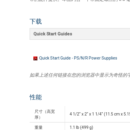
带用户界面的控制器
IREDIT2
VPX (4K60 7x1 +1)
通透
TPC-ANDROID
其他
Massio ControlPads (
下载
带开关功能的控制器
NetLinx Studio
SDX (4K30 4x1 +1)
空白
TPC-WIN8
DGX
Quick Start Guides
触摸面板设计
SDX (4K30 5x1 +1)
TPC-BYOD
DVX 4K60
Rapid Project Maker (RPM)
DVX HD
IREdit
Quick Start Guide - PS/N/R Power Supplies
驱动器设计
如果上述任何链接在您的浏览器中显示为奇怪的
资源管理套件企业版
N-Able Control Software
性能
尺寸（高宽
4 1/2" x 2" x 1 1/4" (11.5 cm x 5.
厚）
重量
1.1 lb (499 g)