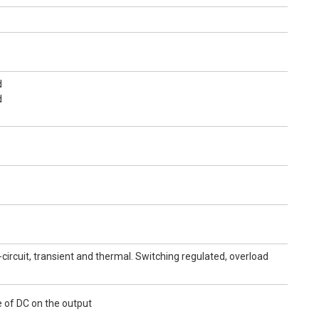
d
d
-circuit, transient and thermal. Switching regulated, overload
 of DC on the output