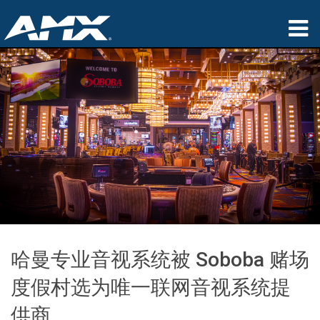
产品
应用领域
Partners
哪里购买
培训
支持
哈曼专业音视系统被 Soboba 赌场
公司简介
度假村选为唯一联网音视系统提
供商