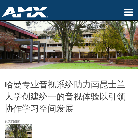
产品
应用领域
Partners
哪里购买
哈曼专业音视系统助力南昆士兰
培训
大学创建统一的音视体验以引领
支持
协作学习空间发展
公司简介
较大的图像: