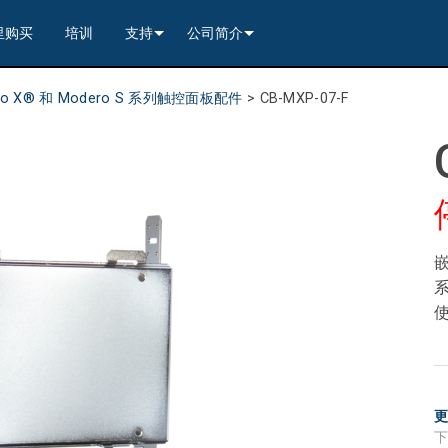
里购买
培训
支持
公司简介
---------<
rs
联系我们
我们的历史
ro X® 和 Modero S 系列触控面板配件
>
CB-MXP-07-F
---------<
2)
nt Partners (VIP)
安全
质量保证
apture
列编解码器
x1)
2)
itching, Transport, and Control Solution
er
保證
案例研究
ets
列编解码器
)
rs
----------------<
----------------<
----------<
s---------<
RMA
新闻
解码器
ns--------<
are
切换器
 Capture
产品登记
嵌
nsport Kit w/ USB-C
解码器
)
----------------<
ints
)
---------<
顾问门户
系
sport Kit
s--------<
ing & Transport Kit w/ USB-C
ints
x1)
e)
>-------------------------<
ing & Transport Kit
ts
x1)
t)
Surface Mount)
----------------------------<
/ Modero S / Acendo Book 安装选件
全天候帮助中心
4 / WAN
----------------<
 and Control Solution (<70m)
ns--------<
 Kit
套件
源
售后服务
----<
)
)
取板
® 和 Modero S 系列触控面板配件
文档下载