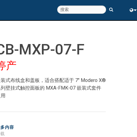
Eng
中
CB-MXP-07-F
停产
装式布线盒和盖板，适合搭配适于 7" Modero X®
列壁挂式触控面板的 MXA-FMK-07 嵌装式套件
使用
更多内容
下载