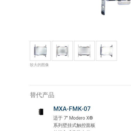
带用户界面的控制器
IREDIT2
VPX (4K60 7x1 +1)
通透
TPC-ANDROID
其他
Massio ControlPads (
带开关功能的控制器
NetLinx Studio
SDX (4K30 4x1 +1)
空白
TPC-WIN8
DGX
触摸面板设计
SDX (4K30 5x1 +1)
TPC-BYOD
DVX 4K60
Rapid Project Maker (RPM)
DVX HD
IREdit
较大的图像
驱动器设计
资源管理套件企业版
N-Able Control Software
替代产品
MXA-FMK-07
适于 7" Modero X®
系列壁挂式触控面板