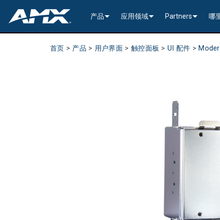
产品
应用领域
Partners
哪
网络音视频
编码与解码
企业办公
>----------1G Solutions-
InConcert Partne
首页
>
产品
>
用户界面
>
触控面板
>
UI 配件
>
Mode
传统视音频分配
窗口处理器
演示切换器
教育系统
N2600 Series (4K60)
>----------1G Solutions-
DVX 4K60 (Up to 8x4 +
Valued Independe
视频信号处理
SVSI 音频收发器
固定切换器
EDID Management, Scaling, & C
政府工程
SVSI N2400 4K 系
N2400 Series (4K60 4
DVX HD (Up to 10x4 +
Jetpack (4K60 3x1) Sw
DCE-1 In-Line Controll
隐藏式接口箱
AVoIP Control & Management
模块化交换系统
窗口处理
HydraPort Enclosures & Gromm
Stadiums & Arenas
SVSI N2300 4K 系
N2000 Series (HD 4x1
N-Command Controlle
>--------------------------
>--------------------------
>-----------Enova DGX--
SCL-1 Video Scaler
>---------HDMI Solution
日程安排与协作
SVSI 配件
A/V 远程传输解决方案
HydraPort Modules
Scheduling Touch Panels
Bars & Restaurants
SVSI N2000 系列编
>---------H.264 Solutio
N-Able Control Softw
安装
Incite 数字化演示系统
Precis 系列数字矩阵
Enova DGX 机箱
DXLink Fiber (>100m)
UVC1-4K HDMI to USB
Precis (4K60 4x1 + 1)
可伸缩式
8x8
用户界面
窗口处理
CTC (4K60 6x1) Switching & Tra
触控面板
Convention Centers
SVSi N1000 系列编
N3000 Series (HD 9x1
功率
>--------------------------
4K60 Cards and Endpo
DXLink U/STP (<100m
Precis (4K60 4x1 + 1)
>----------1G Solutions-
Video
Varia
16x16
设备控制
传统音视频配件
CTP (4K30 4x1) Switching & Tran
键盘
中央控制器
Unified Communication
>---------H.26x Solution
CTC (4K60 6x1) Switch
4K30 Cards and Endpo
DXLite U/STP (<70m)
安装
N2400 Series (4K60 4
Cat 6
Modero G5 触控面板
Metreau (Decora Styl
MUSE Controllers
32x32
音视频管理软件
键盘控制器
扩展控制盒
MUSE Automator
N3300 Series (4K60)
CTP (4K30 4x1) Switch
HD Cards and Endpoin
CT 系列
功率
N2000 Series (4K30 4
USB
UI 配件
Massio (Surface Moun
Massio ControlPads (
NetLinx NX Controllers
>--------------
Modero G5 
Intelligent Light Control
应用程序
控制系统配件
MUSE Extension for VS Code
SVSI N3000 系列 H.26
>--------------------------
音频卡
Switching, Transport,
电缆
>---------H.264 Solutio
功率模块
TPC-TPI-PRO
系统安装
CPU Upgrade
音频切换板
Modero 电
>--------------------------------------
Manager
VPX (4K60 4x1 +1)
N3000 Series (HD 9x1
Buttons (& ACC bands
TPC-APPLE
电源
音频插入/提
Modero X