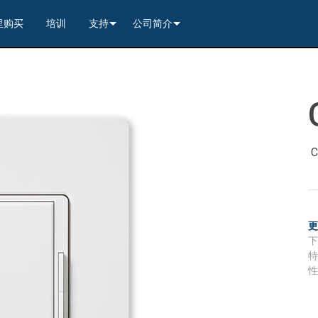
里购买
培训
支持
公司简介
---------<
rs
联系我们
我们的历史
---------<
2)
nt Partners (VIP)
安全
质量保证
apture
列编解码器
x1)
2)
itching, Transport, and Control Solution
er
保證
案例研究
ets
列编解码器
)
rs
----------------<
----------------<
----------<
s---------<
RMA
新闻
C
解码器
ns--------<
are
切换器
 Capture
产品登记
nsport Kit w/ USB-C
解码器
)
----------------<
ints
)
---------<
顾问门户
sport Kit
s--------<
ing & Transport Kit w/ USB-C
ints
x1)
e)
>-------------------------<
ing & Transport Kit
ts
x1)
t)
Surface Mount)
----------------------------<
/ Modero S / Acendo Book 安装选件
全天候帮助中心
4 / WAN
----------------<
 and Control Solution (<70m)
ns--------<
 Kit
套件
源
售后服务
----<
)
)
取板
® 和 Modero S 系列触控面板配件
文档下载