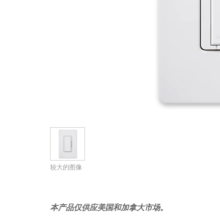
带用户界面的控制器
IREDIT2
VPX (4K60 7x1 +1)
通透
TPC-ANDROID
其他
Massio ControlPads (
带开关功能的控制器
NetLinx Studio
SDX (4K30 4x1 +1)
空白
TPC-WIN8
DGX
触摸面板设计
SDX (4K30 5x1 +1)
TPC-BYOD
DVX 4K60
Rapid Project Maker (RPM)
DVX HD
IREdit
驱动器设计
资源管理套件企业版
N-Able Control Software
较大的图像
本产品仅供应美国和加拿大市场。