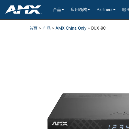
产品
应用领域
Partners
哪
网络音视频
编码与解码
企业办公
>----------1G Solutions-
InConcert Partne
首页
>
产品
>
AMX China Only
>
DUX-8C
传统视音频分配
窗口处理器
演示切换器
教育系统
N2600 Series (4K60)
>----------1G Solutions-
DVX 4K60 (Up to 8x4 +
Valued Independe
视频信号处理
SVSI 音频收发器
固定切换器
EDID Management, Scaling, & C
政府工程
SVSI N2400 4K 系
N2400 Series (4K60 4
DVX HD (Up to 10x4 +
Jetpack (4K60 3x1) Sw
DCE-1 In-Line Controll
隐藏式接口箱
AVoIP Control & Management
模块化交换系统
窗口处理
HydraPort Enclosures & Gromm
Stadiums & Arenas
SVSI N2300 4K 系
N2000 Series (HD 4x1
N-Command Controlle
>--------------------------
>--------------------------
>-----------Enova DGX--
SCL-1 Video Scaler
>---------HDMI Solution
日程安排与协作
SVSI 配件
A/V 远程传输解决方案
HydraPort Modules
Scheduling Touch Panels
Bars & Restaurants
SVSI N2000 系列编
>---------H.264 Solutio
N-Able Control Softw
安装
Incite 数字化演示系统
Precis 系列数字矩阵
Enova DGX 机箱
DXLink Fiber (>100m)
UVC1-4K HDMI to USB
Precis (4K60 4x1 + 1)
可伸缩式
8x8
用户界面
窗口处理
CTC (4K60 6x1) Switching & Tra
触控面板
Convention Centers
SVSi N1000 系列编
N3000 Series (HD 9x1
功率
>--------------------------
4K60 Cards and Endpo
DXLink U/STP (<100m
Precis (4K60 4x1 + 1)
>----------1G Solutions-
Video
Varia
16x16
设备控制
传统音视频配件
CTP (4K30 4x1) Switching & Tran
键盘
中央控制器
Unified Communication
>---------H.26x Solution
CTC (4K60 6x1) Switch
4K30 Cards and Endpo
DXLite U/STP (<70m)
安装
N2400 Series (4K60 4
Cat 6
Modero G5 触控面板
Metreau (Decora Styl
MUSE Controllers
32x32
音视频管理软件
键盘控制器
扩展控制盒
MUSE Automator
N3300 Series (4K60)
CTP (4K30 4x1) Switch
HD Cards and Endpoin
CT 系列
功率
N2000 Series (4K30 4
USB
UI 配件
Massio (Surface Moun
Massio ControlPads (
NetLinx NX Controllers
>--------------
Modero G5 
Intelligent Light Control
应用程序
控制系统配件
MUSE Extension for VS Code
SVSI N3000 系列 H.26
>--------------------------
音频卡
Switching, Transport,
电缆
>---------H.264 Solutio
功率模块
TPC-TPI-PRO
系统安装
CPU Upgrade
音频切换板
Modero 电
>--------------------------------------
Manager
VPX (4K60 4x1 +1)
N3000 Series (HD 9x1
Buttons (& ACC bands
TPC-APPLE
电源
音频插入/提
Modero X