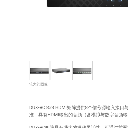
带用户界面的控制器
IREDIT2
VPX (4K60 7x1 +1)
通透
TPC-ANDROID
其他
Massio ControlPads (
带开关功能的控制器
NetLinx Studio
SDX (4K30 4x1 +1)
空白
TPC-WIN8
DGX
触摸面板设计
SDX (4K30 5x1 +1)
TPC-BYOD
DVX 4K60
Rapid Project Maker (RPM)
DVX HD
IREdit
驱动器设计
资源管理套件企业版
较大的图像
N-Able Control Software
DUX-8C 8×8 HDMI矩阵提供8个信号源输入接口
准，具有HDMI输出的音频（含模拟与数字音频
DUX-8C矩阵具有强大的操作灵活性，可通过前面板控