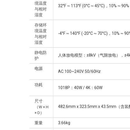
境温度
32°F ~ 113°F (0°C ~ 45°C)，10% ~
与相对
湿度
存储环
境温度
-4°F ~ 140°F (-20°C ~ 70°C)，10% 
与相对
湿度
静电防
人体放电模型：±8kV（气隙放电），±4
护
电源
AC 100~240V 50/60Hz
功耗
1018P：40W / 4K：60W
尺寸
482.6mm x 323.5mm x 43.5mm（
（W × H
× D）
重量
3.66kg