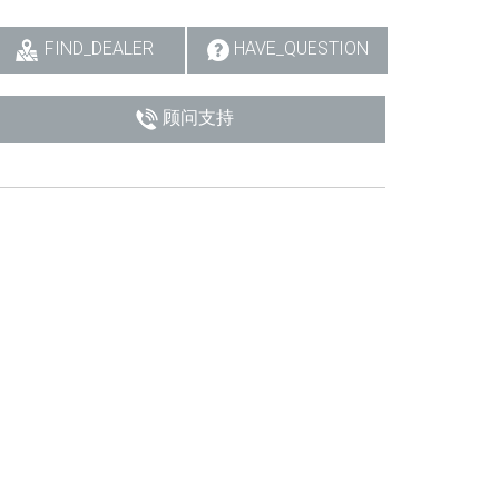
FIND_DEALER
HAVE_QUESTION
顾问支持