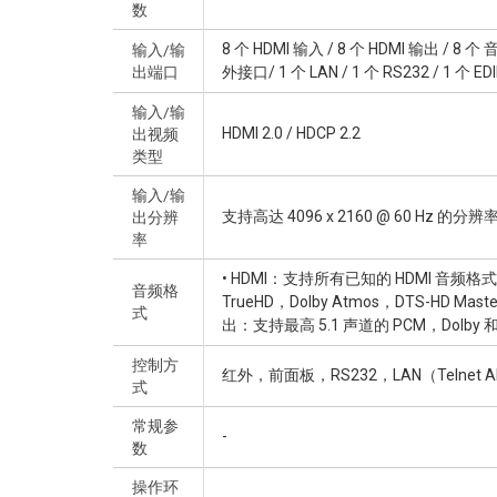
数
8 个 HDMI 输入 / 8 个 HDMI 输出 /
输入/输
出端口
外接口/ 1 个 LAN / 1 个 RS232 / 1 个 ED
输入/输
HDMI 2.0 / HDCP 2.2
出视频
类型
输入/输
支持高达 4096 x 2160 @ 60 
出分辨
率
• HDMI：支持所有已知的 HDMI 音频格式，包括 P
音频格
TrueHD，Dolby Atmos，DTS-HD Maste
式
出：支持最高 5.1 声道的 PCM，Dolby 和
控制方
红外，前面板，RS232，LAN（Telnet AP
式
常规参
-
数
操作环