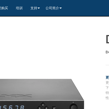
里购买
培训
支持
公司简介
---------<
rs
联系我们
我们的历史
---------<
2)
nt Partners (VIP)
安全
质量保证
apture
列编解码器
x1)
2)
itching, Transport, and Control Solution
er
保證
案例研究
ets
列编解码器
)
rs
----------------<
----------------<
----------<
s---------<
RMA
新闻
8
解码器
ns--------<
are
切换器
 Capture
产品登记
nsport Kit w/ USB-C
解码器
)
----------------<
ints
)
---------<
顾问门户
sport Kit
s--------<
ing & Transport Kit w/ USB-C
ints
x1)
e)
>-------------------------<
ing & Transport Kit
ts
x1)
t)
Surface Mount)
----------------------------<
/ Modero S / Acendo Book 安装选件
全天候帮助中心
4 / WAN
----------------<
 and Control Solution (<70m)
ns--------<
 Kit
套件
源
售后服务
----<
)
)
取板
® 和 Modero S 系列触控面板配件
文档下载