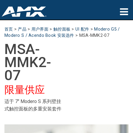
产品
首页
>
产品
>
用户界面
>
触控面板
>
UI 配件
>
Modero G5 /
Modero S / Acendo Book 安装选件
>
MSA-MMK2-07
应用领域
MSA-
Partners
MMK2-
哪里购买
07
培训
限量供应
支持
适于 7" Modero S 系列壁挂
式触控面板的多重安装套件
公司简介