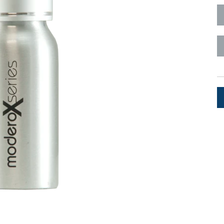
Surface Mount)
Developer Resources
产品存档