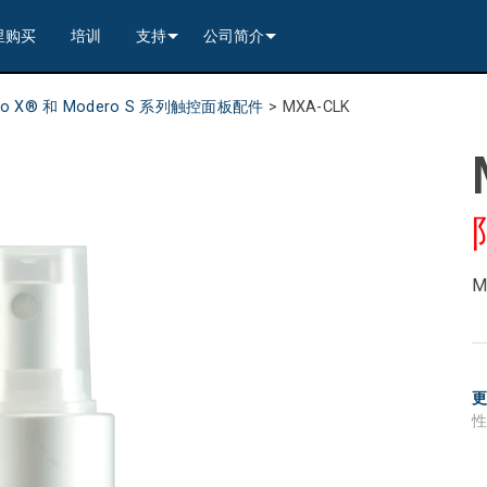
里购买
培训
支持
公司简介
---------<
rs
联系我们
我们的历史
ro X® 和 Modero S 系列触控面板配件
>
MXA-CLK
---------<
2)
nt Partners (VIP)
安全
质量保证
apture
列编解码器
x1)
2)
itching, Transport, and Control Solution
er
保證
案例研究
ets
列编解码器
)
rs
----------------<
----------------<
----------<
s---------<
RMA
新闻
解码器
ns--------<
are
切换器
 Capture
产品登记
M
nsport Kit w/ USB-C
解码器
)
----------------<
ints
)
---------<
顾问门户
sport Kit
s--------<
ing & Transport Kit w/ USB-C
ints
x1)
e)
>-------------------------<
ing & Transport Kit
ts
x1)
t)
Surface Mount)
----------------------------<
/ Modero S / Acendo Book 安装选件
全天候帮助中心
4 / WAN
----------------<
 and Control Solution (<70m)
ns--------<
 Kit
套件
源
售后服务
----<
)
)
取板
® 和 Modero S 系列触控面板配件
文档下载