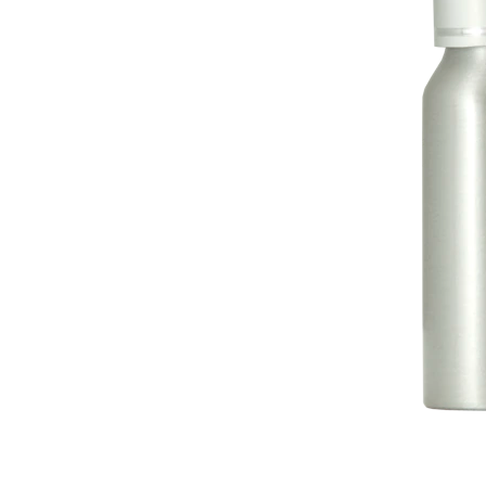
带用户界面的控制器
IREDIT2
VPX (4K60 7x1 +1)
通透
TPC-ANDROID
其他
Massio ControlPads (
带开关功能的控制器
NetLinx Studio
SDX (4K30 4x1 +1)
空白
TPC-WIN8
DGX
触摸面板设计
SDX (4K30 5x1 +1)
TPC-BYOD
DVX 4K60
Rapid Project Maker (RPM)
DVX HD
IREdit
驱动器设计
资源管理套件企业版
N-Able Control Software