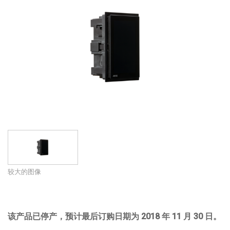
语言/地区
较大的图像
该产品已停产
，
预计最后订购日期为
2018
年
11
月
30
日。