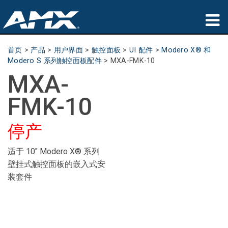
产品
首页
>
产品
>
用户界面
>
触控面板
>
UI 配件
>
Modero X® 和
Modero S 系列触控面板配件
>
MXA-FMK-10
应用领域
MXA-
Partners
FMK-10
哪里购买
停产
培训
适于 10" Modero X® 系列
支持
壁挂式触控面板的嵌入式安
装套件
公司简介