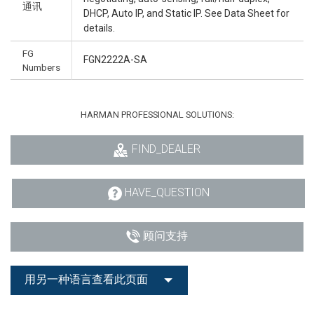
通讯
DHCP, Auto IP, and Static IP. See Data Sheet for
details.
FG
FGN2222A-SA
Numbers
HARMAN PROFESSIONAL SOLUTIONS:
FIND_DEALER
HAVE_QUESTION
顾问支持
用另一种语言查看此页面