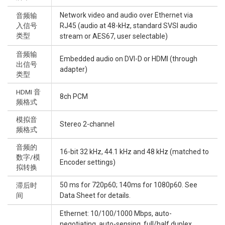
Network video and audio over Ethernet via
音频输
入信号
RJ45 (audio at 48-kHz, standard SVSI audio
类型
stream or AES67, user selectable)
音频输
Embedded audio on DVI-D or HDMI (through
出信号
adapter)
类型
HDMI 音
8ch PCM
频格式
模拟音
Stereo 2-channel
频格式
音频的
16-bit 32 kHz, 44.1 kHz and 48 kHz (matched to
数字/模
Encoder settings)
拟转换
50 ms for 720p60; 140ms for 1080p60. See
滞后时
间
Data Sheet for details.
Ethernet: 10/100/1000 Mbps, auto-
negotiating, auto-sensing, full/half duplex,