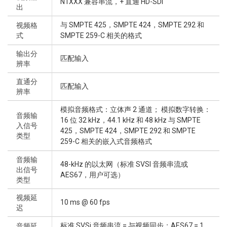
N1XXX 兼容串流，+ 直通 HD-SDI
出
与 SMPTE 425，SMPTE 424，SMPTE 292 和
视频格
式
SMPTE 259-C 相关的格式
输出分
匹配输入
辨率
直通分
匹配输入
辨率
模拟音频格式：立体声 2 通道； 模拟数字转换：
音频输
16 位 32 kHz，44.1 kHz 和 48 kHz 与 SMPTE
入信号
425，SMPTE 424，SMPTE 292 和 SMPTE
类型
259-C 相关的嵌入式音频格式
音频输
48-kHz 的以太网（标准 SVSI 音频串流或
出信号
AES67，用户可选）
类型
视频延
10 ms @ 60 fps
迟
标准 SVSi 音频串流 = 与视频同步；AES67 = 1
音频延