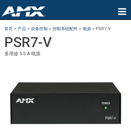
产品
首页
>
产品
>
设备控制
>
控制系统配件
>
电源
>
PSR7-V
PSR7-V
应用领域
Partners
多用途 5.5 A 电源
哪里购买
培训
支持
公司简介