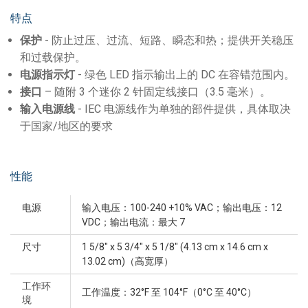
特点
保护
- 防止过压、过流、短路、瞬态和热；提供开关稳压
和过载保护。
电源指示灯
- 绿色 LED 指示输出上的 DC 在容错范围内。
接口
– 随附 3 个迷你 2 针固定线接口（3.5 毫米）。
输入电源线
- IEC 电源线作为单独的部件提供，具体取决
于国家/地区的要求
性能
电源
输入电压：100-240 +10% VAC；输出电压：12
VDC；输出电流：最大 7
尺寸
1 5/8" x 5 3/4" x 5 1/8" (4.13 cm x 14.6 cm x
13.02 cm)（高宽厚）
工作环
工作温度：32°F 至 104°F（0°C 至 40°C）
境