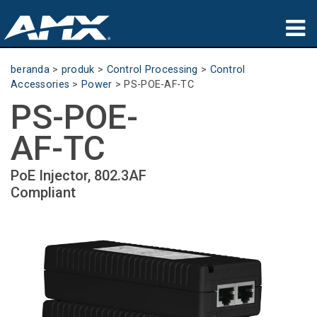
produk
beranda
>
produk
>
Control Processing
>
Control
Accessories
>
Power
>
PS-POE-AF-TC
Aplikasi
PS-POE-
Partners
AF-TC
tempat membeli
PoE Injector, 802.3AF
Compliant
pelatihan
dukungan
Tentang