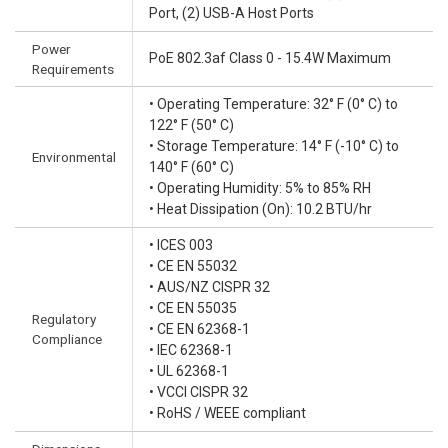
Port, (2) USB-A Host Ports
Power
PoE 802.3af Class 0 - 15.4W Maximum
Requirements
• Operating Temperature: 32° F (0° C) to
122° F (50° C)
• Storage Temperature: 14° F (-10° C) to
Environmental
140° F (60° C)
• Operating Humidity: 5% to 85% RH
• Heat Dissipation (On): 10.2 BTU/hr
• ICES 003
• CE EN 55032
• AUS/NZ CISPR 32
• CE EN 55035
Regulatory
• CE EN 62368-1
Compliance
• IEC 62368-1
• UL 62368-1
• VCCI CISPR 32
• RoHS / WEEE compliant