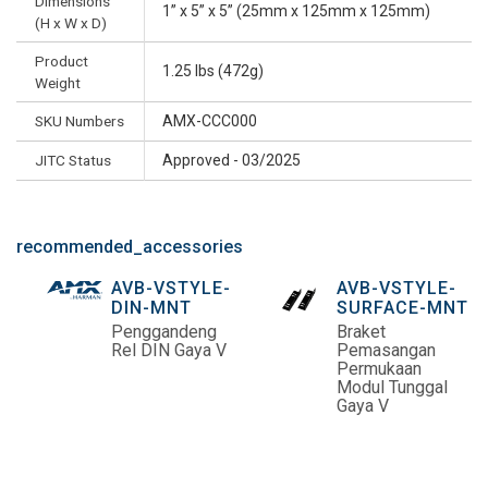
Dimensions
1” x 5” x 5” (25mm x 125mm x 125mm)
(H x W x D)
Product
1.25 lbs (472g)
Weight
SKU Numbers
AMX-CCC000
JITC Status
Approved - 03/2025
recommended_accessories
AVB-VSTYLE-
AVB-VSTYLE-
DIN-MNT
SURFACE-MNT
Penggandeng
Braket
Rel DIN Gaya V
Pemasangan
Permukaan
Modul Tunggal
Gaya V