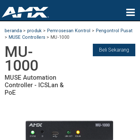
produk
beranda
>
produk
>
Pemrosesan Kontrol
>
Pengontrol Pusat
>
MUSE Controllers
>
MU-1000
Aplikasi
MU-
Beli Sekarang
Partners
1000
tempat membeli
MUSE Automation
Controller - ICSLan &
pelatihan
PoE
dukungan
Tentang