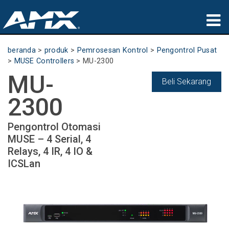
produk
beranda
>
produk
>
Pemrosesan Kontrol
>
Pengontrol Pusat
>
MUSE Controllers
>
MU-2300
Aplikasi
MU-
Beli Sekarang
Partners
2300
tempat membeli
Pengontrol Otomasi
MUSE – 4 Serial, 4
pelatihan
Relays, 4 IR, 4 IO &
ICSLan
dukungan
Tentang