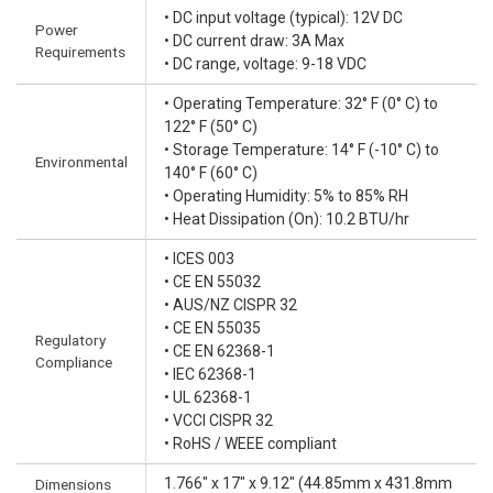
• DC input voltage (typical): 12V DC
Power
• DC current draw: 3A Max
Requirements
• DC range, voltage: 9-18 VDC
• Operating Temperature: 32° F (0° C) to
122° F (50° C)
• Storage Temperature: 14° F (-10° C) to
Environmental
140° F (60° C)
• Operating Humidity: 5% to 85% RH
• Heat Dissipation (On): 10.2 BTU/hr
• ICES 003
• CE EN 55032
• AUS/NZ CISPR 32
• CE EN 55035
Regulatory
• CE EN 62368-1
Compliance
• IEC 62368-1
• UL 62368-1
• VCCI CISPR 32
• RoHS / WEEE compliant
1.766" x 17" x 9.12" (44.85mm x 431.8mm
Dimensions