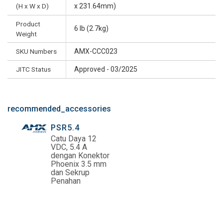
(H x W x D)
x 231.64mm)
Product
6 lb (2.7kg)
Weight
SKU Numbers
AMX-CCC023
JITC Status
Approved - 03/2025
recommended_accessories
PSR5.4
Catu Daya 12
VDC, 5.4 A
dengan Konektor
Phoenix 3.5 mm
dan Sekrup
Penahan