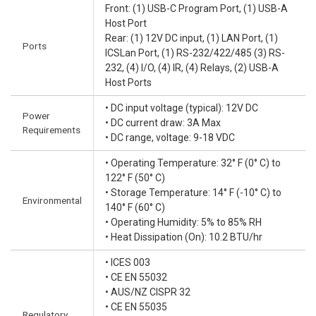
Front: (1) USB-C Program Port, (1) USB-A
Host Port
Rear: (1) 12V DC input, (1) LAN Port, (1)
Ports
ICSLan Port, (1) RS-232/422/485 (3) RS-
232, (4) I/O, (4) IR, (4) Relays, (2) USB-A
Host Ports
• DC input voltage (typical): 12V DC
Power
• DC current draw: 3A Max
Requirements
• DC range, voltage: 9-18 VDC
• Operating Temperature: 32° F (0° C) to
122° F (50° C)
• Storage Temperature: 14° F (-10° C) to
Environmental
140° F (60° C)
• Operating Humidity: 5% to 85% RH
• Heat Dissipation (On): 10.2 BTU/hr
• ICES 003
• CE EN 55032
• AUS/NZ CISPR 32
• CE EN 55035
Regulatory