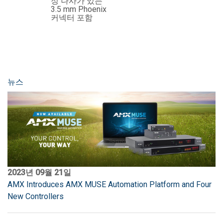
정 나사가 있는
3.5 mm Phoenix
커넥터 포함
뉴스
2023년 09월 21일
AMX Introduces AMX MUSE Automation Platform and Four
New Controllers