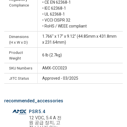
• CE EN 62368-1
Compliance
• IEC 62368-1
• UL 62368-1
• VCCI CISPR 32
• RoHS / WEEE compliant
1.766" x 17" x 9.12" (44.85mm x 431.8mm
Dimensions
(H x W x D)
x 231.64mm)
Product
6 lb (2.7kg)
Weight
SKU Numbers
AMX-CCC023
JITC Status
Approved - 03/2025
recommended_accessories
PSR5.4
12 VDC, 5.4 A 전
원 공급 장치, 고