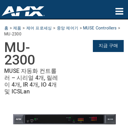
제품
홈
>
제품
>
제어 프로세싱
>
중앙 제어기
>
MUSE Controllers
>
MU-2300
응용 분야
MU-
지금 구매
파트너
2300
구매처
MUSE 자동화 컨트롤
러 – 시리얼 4개, 릴레
교육
이 4개, IR 4개, IO 4개
및 ICSLan
지원
소개