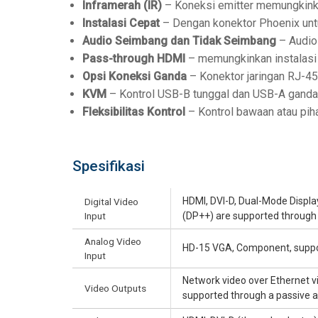
Inframerah (IR)
– Koneksi emitter memungkinka
Instalasi Cepat
– Dengan konektor Phoenix untu
Audio Seimbang dan Tidak Seimbang
– Audio
Pass-through HDMI
– memungkinkan instalasi 
Opsi Koneksi Ganda
– Konektor jaringan RJ-4
KVM
– Kontrol USB-B tunggal dan USB-A ganda
Fleksibilitas Kontrol
– Kontrol bawaan atau pih
Spesifikasi
HDMI, DVI-D, Dual-Mode Displ
Digital Video
Input
(DP++) are supported through
Analog Video
HD-15 VGA, Component, suppo
Input
Network video over Ethernet via
Video Outputs
supported through a passive 