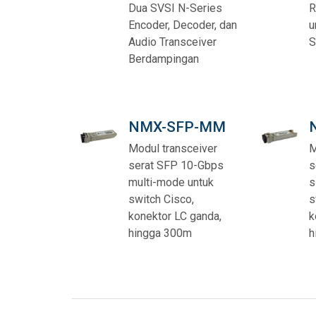
Dua SVSI N-Series
R
Encoder, Decoder, dan
u
Audio Transceiver
S
Berdampingan
NMX-SFP-MM
Modul transceiver
M
serat SFP 10-Gbps
s
multi-mode untuk
s
switch Cisco,
s
konektor LC ganda,
k
hingga 300m
h