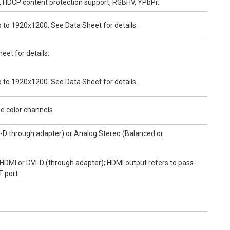
, HDCP content protection support, RGBHV, YPbPr.
o 1920x1200. See Data Sheet for details.
eet for details.
o 1920x1200. See Data Sheet for details.
ee color channels
D through adapter) or Analog Stereo (Balanced or
DMI or DVI-D (through adapter); HDMI output refers to pass-
T port