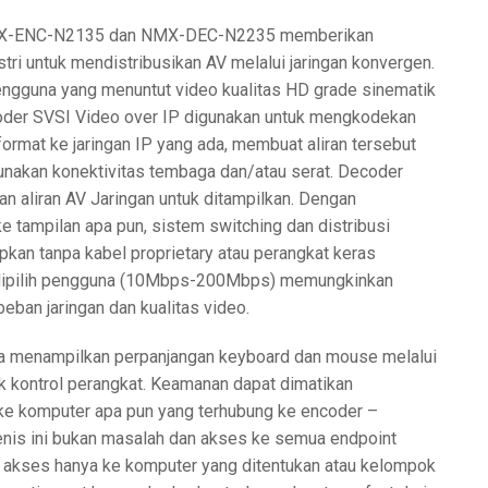
NMX-ENC-N2135 dan NMX-DEC-N2235 memberikan
tri untuk mendistribusikan AV melalui jaringan konvergen.
ngguna yang menuntut video kualitas HD grade sinematik
oder SVSI Video over IP digunakan untuk mengkodekan
rmat ke jaringan IP yang ada, membuat aliran tersebut
gunakan konektivitas tembaga dan/atau serat. Decoder
 aliran AV Jaringan untuk ditampilkan. Dengan
tampilan apa pun, sistem switching dan distribusi
kan tanpa kabel proprietary atau perangkat keras
t dipilih pengguna (10Mbps-200Mbps) memungkinkan
ban jaringan dan kualitas video.
enampilkan perpanjangan keyboard dan mouse melalui
k kontrol perangkat. Keamanan dapat dimatikan
ke komputer apa pun yang terhubung ke encoder –
jenis ini bukan masalah dan akses ke semua endpoint
 akses hanya ke komputer yang ditentukan atau kelompok