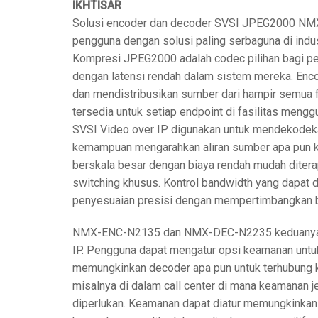
IKHTISAR
Solusi encoder dan decoder SVSI JPEG2000 
pengguna dengan solusi paling serbaguna di indus
Kompresi JPEG2000 adalah codec pilihan bagi pe
dengan latensi rendah dalam sistem mereka. Enc
dan mendistribusikan sumber dari hampir semua fo
tersedia untuk setiap endpoint di fasilitas meng
SVSI Video over IP digunakan untuk mendekodekan
kemampuan mengarahkan aliran sumber apa pun ke 
berskala besar dengan biaya rendah mudah diterap
switching khusus. Kontrol bandwidth yang dapa
penyesuaian presisi dengan mempertimbangkan be
NMX-ENC-N2135 dan NMX-DEC-N2235 keduanya m
IP. Pengguna dapat mengatur opsi keamanan untu
memungkinkan decoder apa pun untuk terhubung 
misalnya di dalam call center di mana keamanan 
diperlukan. Keamanan dapat diatur memungkinkan