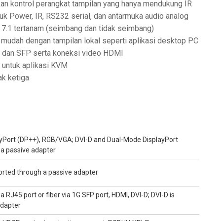
n kontrol perangkat tampilan yang hanya mendukung IR
k Power, IR, RS232 serial, dan antarmuka audio analog
 7.1 tertanam (seimbang dan tidak seimbang)
mudah dengan tampilan lokal seperti aplikasi desktop PC
5 dan SFP serta koneksi video HDMI
 untuk aplikasi KVM
ak ketiga
ayPort (DP++), RGB/VGA; DVI-D and Dual-Mode DisplayPort
 a passive adapter
rted through a passive adapter
 RJ45 port or fiber via 1G SFP port, HDMI, DVI-D; DVI-D is
adapter