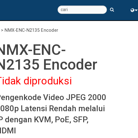
Eng
>
NMX-ENC-N2135 Encoder
中
NMX-ENC-
N2135 Encoder
Tidak diproduksi
engenkode Video JPEG 2000
080p Latensi Rendah melalui
P dengan KVM, PoE, SFP,
HDMI