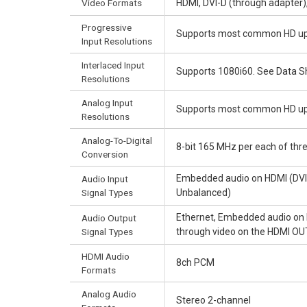
Video Formats
HDMI, DVI-D (through adapter)
Progressive
Supports most common HD up t
Input Resolutions
Interlaced Input
Supports 1080i60. See Data Sh
Resolutions
Analog Input
Supports most common HD up t
Resolutions
Analog-To-Digital
8-bit 165 MHz per each of thr
Conversion
Embedded audio on HDMI (DVI-
Audio Input
Signal Types
Unbalanced)
Ethernet, Embedded audio on H
Audio Output
Signal Types
through video on the HDMI OU
HDMI Audio
8ch PCM
Formats
Analog Audio
Stereo 2-channel