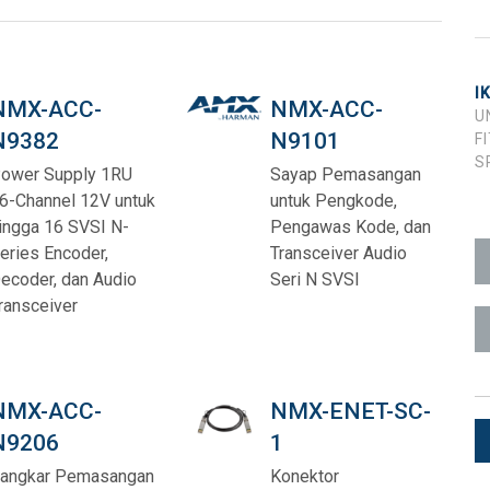
ka Pengguna
1)
ads (Surface Mount)
Developer Resources
1)
Arsip Produk
I
NMX-ACC-
NMX-ACC-
U
1)
N9382
N9101
F
S
ower Supply 1RU
Sayap Pemasangan
6-Channel 12V untuk
untuk Pengkode,
ingga 16 SVSI N-
Pengawas Kode, dan
eries Encoder,
Transceiver Audio
ecoder, dan Audio
Seri N SVSI
 (RMS)
ransceiver
NMX-ACC-
NMX-ENET-SC-
N9206
1
angkar Pemasangan
Konektor