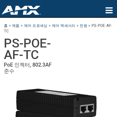
제품
홈
>
제품
>
제어 프로세싱
>
제어 액세서리
>
전원
>
PS-POE-AF-
TC
응용 분야
PS-POE-
파트너
AF-TC
구매처
PoE 인젝터, 802.3AF
준수
교육
지원
소개