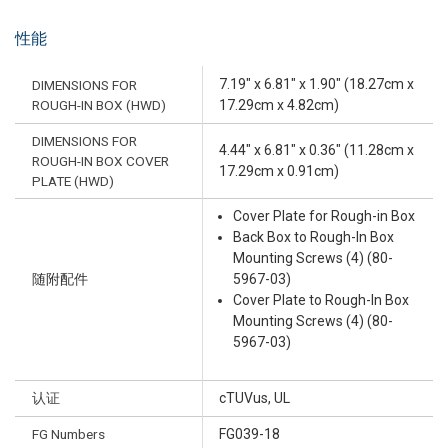
性能
7.19" x 6.81" x 1.90" (18.27cm x
DIMENSIONS FOR
ROUGH-IN BOX (HWD)
17.29cm x 4.82cm)
DIMENSIONS FOR
4.44" x 6.81" x 0.36" (11.28cm x
ROUGH-IN BOX COVER
17.29cm x 0.91cm)
PLATE (HWD)
Cover Plate for Rough-in Box
Back Box to Rough-In Box
Mounting Screws (4) (80-
随附配件
5967-03)
Cover Plate to Rough-In Box
Mounting Screws (4) (80-
5967-03)
认证
cTUVus, UL
FG Numbers
FG039-18