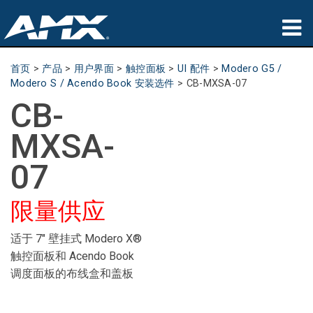
产品
首页
>
产品
>
用户界面
>
触控面板
>
UI 配件
>
Modero G5 /
Modero S / Acendo Book 安装选件
>
CB-MXSA-07
应用领域
CB-
Partners
MXSA-
哪里购买
07
培训
限量供应
支持
适于 7" 壁挂式 Modero X®
触控面板和 Acendo Book
公司简介
调度面板的布线盒和盖板