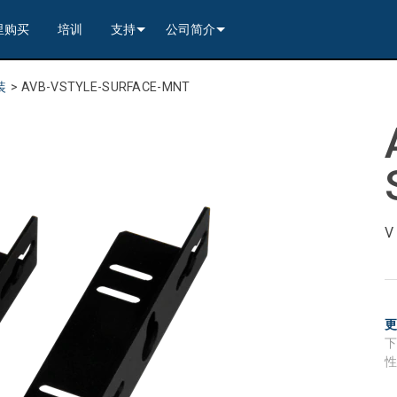
里购买
培训
支持
公司简介
---------<
rs
联系我们
我们的历史
装
>
AVB-VSTYLE-SURFACE-MNT
---------<
2)
nt Partners (VIP)
安全
质量保证
apture
列编解码器
x1)
2)
itching, Transport, and Control Solution
er
保證
案例研究
ets
列编解码器
)
rs
----------------<
----------------<
----------<
s---------<
RMA
新闻
解码器
ns--------<
are
切换器
 Capture
产品登记
nsport Kit w/ USB-C
解码器
)
----------------<
ints
)
---------<
顾问门户
sport Kit
s--------<
ing & Transport Kit w/ USB-C
ints
x1)
e)
>-------------------------<
ing & Transport Kit
ts
x1)
t)
Surface Mount)
----------------------------<
/ Modero S / Acendo Book 安装选件
全天候帮助中心
4 / WAN
----------------<
 and Control Solution (<70m)
ns--------<
 Kit
套件
源
售后服务
----<
)
)
取板
® 和 Modero S 系列触控面板配件
文档下载