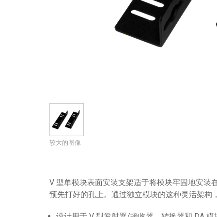
带用户界面的控制器
IREDIT2
VPX (4K60 7x1 +1)
通透
TPC-ANDROID
其他
Massio ControlPads (
带开关功能的控制器
NetLinx Studio
SDX (4K30 4x1 +1)
空白
TPC-WIN8
DGX
触摸面板设计
SDX (4K30 5x1 +1)
TPC-BYOD
DVX 4K60
Rapid Project Maker (RPM)
DVX HD
IREdit
驱动器设计
资源管理套件企业版
较大的图像
N-Able Control Software
V 型单模块表面安装支架适于将模块牢固地安装在
预先打好的孔上。通过独立模块的这种灵活架构
设计用于 V 型发射器/接收器、转换器和 DA 模