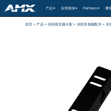
产品
应用领域
Partners
哪
网络音视频
编码与解码
企业办公
>----------1G Solutions-
InConcert Partne
首页
>
产品
>
传统视音频分配
>
传统音视频配件
>
安
传统视音频分配
窗口处理器
演示切换器
教育系统
N2600 Series (4K60)
>----------1G Solutions-
DVX 4K60 (Up to 8x4 +
Valued Independe
视频信号处理
SVSI 音频收发器
固定切换器
EDID Management, Scaling, & C
政府工程
SVSI N2400 4K 系
N2400 Series (4K60 4
DVX HD (Up to 10x4 +
Jetpack (4K60 3x1) Sw
DCE-1 In-Line Controll
隐藏式接口箱
AVoIP Control & Management
模块化交换系统
窗口处理
HydraPort Enclosures & Gromm
Stadiums & Arenas
SVSI N2300 4K 系
N2000 Series (HD 4x1
N-Command Controlle
>--------------------------
>--------------------------
>-----------Enova DGX--
SCL-1 Video Scaler
>---------HDMI Solution
日程安排与协作
SVSI 配件
A/V 远程传输解决方案
HydraPort Modules
Scheduling Touch Panels
Bars & Restaurants
SVSI N2000 系列编
>---------H.264 Solutio
N-Able Control Softw
安装
Incite 数字化演示系统
Precis 系列数字矩阵
Enova DGX 机箱
DXLink Fiber (>100m)
UVC1-4K HDMI to USB
Precis (4K60 4x1 + 1)
可伸缩式
8x8
用户界面
窗口处理
CTC (4K60 6x1) Switching & Tra
触控面板
Convention Centers
SVSi N1000 系列编
N3000 Series (HD 9x1
功率
>--------------------------
4K60 Cards and Endpo
DXLink U/STP (<100m
Precis (4K60 4x1 + 1)
>----------1G Solutions-
Video
Varia
16x16
设备控制
传统音视频配件
CTP (4K30 4x1) Switching & Tran
键盘
中央控制器
Unified Communication
>---------H.26x Solution
CTC (4K60 6x1) Switch
4K30 Cards and Endpo
DXLite U/STP (<70m)
安装
N2400 Series (4K60 4
Cat 6
Modero G5 触控面板
Metreau (Decora Styl
MUSE Controllers
32x32
音视频管理软件
键盘控制器
扩展控制盒
MUSE Automator
N3300 Series (4K60)
CTP (4K30 4x1) Switch
HD Cards and Endpoin
CT 系列
功率
N2000 Series (4K30 4
USB
UI 配件
Massio (Surface Moun
Massio ControlPads (
NetLinx NX Controllers
>--------------
Modero G5 
Intelligent Light Control
应用程序
控制系统配件
MUSE Extension for VS Code
SVSI N3000 系列 H.26
>--------------------------
音频卡
Switching, Transport,
电缆
>---------H.264 Solutio
功率模块
TPC-TPI-PRO
系统安装
CPU Upgrade
音频切换板
Modero 电
>--------------------------------------
Manager
VPX (4K60 4x1 +1)
N3000 Series (HD 9x1
Buttons (& ACC bands
TPC-APPLE
电源
音频插入/提
Modero X