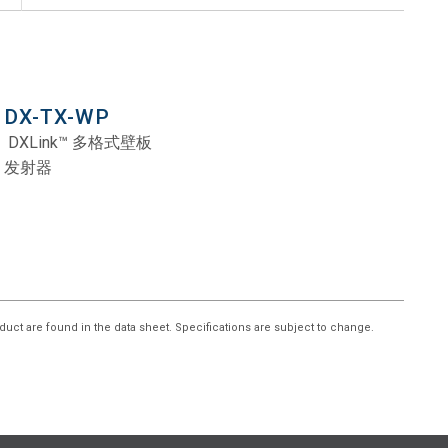
DX-TX-WP
DXLink™ 多格式壁板
发射器
duct are found in the data sheet. Specifications are subject to change.