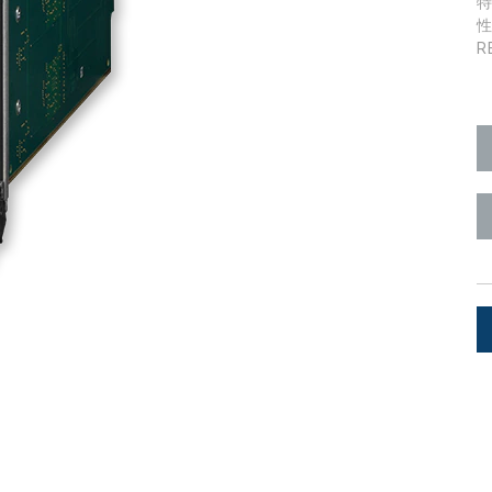
Surface Mount)
Developer Resources
R
产品存档