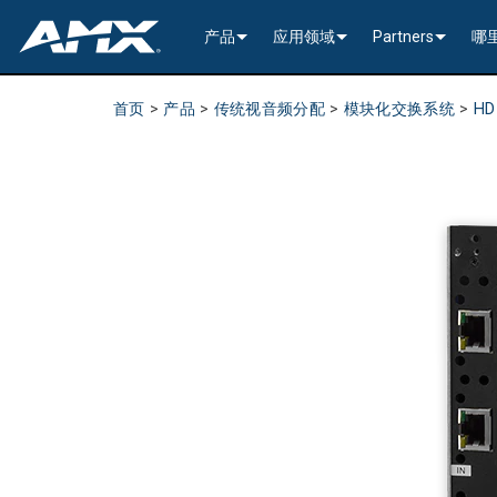
产品
应用领域
Partners
哪
网络音视频
编码与解码
企业办公
>----------1G Solutions-
InConcert Partne
首页
>
产品
>
传统视音频分配
>
模块化交换系统
>
HD
传统视音频分配
窗口处理器
演示切换器
教育系统
N2600 Series (4K60)
>----------1G Solutions-
DVX 4K60 (Up to 8x4 +
Valued Independe
视频信号处理
SVSI 音频收发器
固定切换器
EDID Management, Scaling, & C
政府工程
SVSI N2400 4K 系
N2400 Series (4K60 4
DVX HD (Up to 10x4 +
Jetpack (4K60 3x1) Sw
DCE-1 In-Line Controll
隐藏式接口箱
AVoIP Control & Management
模块化交换系统
窗口处理
HydraPort Enclosures & Gromm
Stadiums & Arenas
SVSI N2300 4K 系
N2000 Series (HD 4x1
N-Command Controlle
>--------------------------
>--------------------------
>-----------Enova DGX--
SCL-1 Video Scaler
>---------HDMI Solution
日程安排与协作
SVSI 配件
A/V 远程传输解决方案
HydraPort Modules
Scheduling Touch Panels
Bars & Restaurants
SVSI N2000 系列编
>---------H.264 Solutio
N-Able Control Softw
安装
Incite 数字化演示系统
Precis 系列数字矩阵
Enova DGX 机箱
DXLink Fiber (>100m)
UVC1-4K HDMI to USB
Precis (4K60 4x1 + 1)
可伸缩式
8x8
用户界面
窗口处理
CTC (4K60 6x1) Switching & Tra
触控面板
Convention Centers
SVSi N1000 系列编
N3000 Series (HD 9x1
功率
>--------------------------
4K60 Cards and Endpo
DXLink U/STP (<100m
Precis (4K60 4x1 + 1)
>----------1G Solutions-
Video
Varia
16x16
设备控制
传统音视频配件
CTP (4K30 4x1) Switching & Tran
键盘
中央控制器
Unified Communication
>---------H.26x Solution
CTC (4K60 6x1) Switch
4K30 Cards and Endpo
DXLite U/STP (<70m)
安装
N2400 Series (4K60 4
Cat 6
Modero G5 触控面板
Metreau (Decora Styl
MUSE Controllers
32x32
音视频管理软件
键盘控制器
扩展控制盒
MUSE Automator
N3300 Series (4K60)
CTP (4K30 4x1) Switch
HD Cards and Endpoin
CT 系列
功率
N2000 Series (4K30 4
USB
UI 配件
Massio (Surface Moun
Massio ControlPads (
NetLinx NX Controllers
>--------------
Modero G5 
Intelligent Light Control
应用程序
控制系统配件
MUSE Extension for VS Code
SVSI N3000 系列 H.26
>--------------------------
音频卡
Switching, Transport,
电缆
>---------H.264 Solutio
功率模块
TPC-TPI-PRO
系统安装
CPU Upgrade
音频切换板
Modero 电
>--------------------------------------
Manager
VPX (4K60 4x1 +1)
N3000 Series (HD 9x1
Buttons (& ACC bands
TPC-APPLE
电源
音频插入/提
Modero X