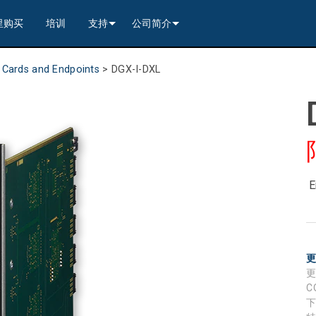
里购买
培训
支持
公司简介
---------<
rs
联系我们
我们的历史
 Cards and Endpoints
>
DGX-I-DXL
---------<
2)
nt Partners (VIP)
安全
质量保证
apture
列编解码器
x1)
2)
itching, Transport, and Control Solution
er
保證
案例研究
ets
列编解码器
)
rs
----------------<
----------------<
----------<
s---------<
RMA
新闻
解码器
ns--------<
are
切换器
 Capture
产品登记
E
nsport Kit w/ USB-C
解码器
)
----------------<
ints
)
---------<
顾问门户
sport Kit
s--------<
ing & Transport Kit w/ USB-C
ints
x1)
e)
>-------------------------<
ing & Transport Kit
ts
x1)
t)
Surface Mount)
----------------------------<
/ Modero S / Acendo Book 安装选件
全天候帮助中心
4 / WAN
----------------<
 and Control Solution (<70m)
ns--------<
 Kit
套件
源
售后服务
C
----<
)
)
取板
® 和 Modero S 系列触控面板配件
文档下载