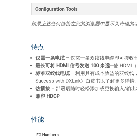
Configuration Tools
如果上述任何链接在您的浏览器中显示为奇怪的
特点
仅需一条电缆
– 仅需一条双绞线电缆即可接收
最长可将
HDMI
信号发送
100
米远
—使 HDM
标准双绞线电缆
– 利用具有成本效益的双绞线，节
Success with DXLink》白皮书以了解更多详情
热插拔
– 部署后随时轻松添加或更换输入/输
兼容
HDCP
性能
FG Numbers