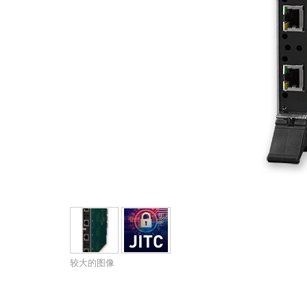
带用户界面的控制器
IREDIT2
VPX (4K60 7x1 +1)
通透
TPC-ANDROID
其他
Massio ControlPads (
带开关功能的控制器
NetLinx Studio
SDX (4K30 4x1 +1)
空白
TPC-WIN8
DGX
触摸面板设计
SDX (4K30 5x1 +1)
TPC-BYOD
DVX 4K60
Rapid Project Maker (RPM)
DVX HD
IREdit
驱动器设计
资源管理套件企业版
N-Able Control Software
较大的图像