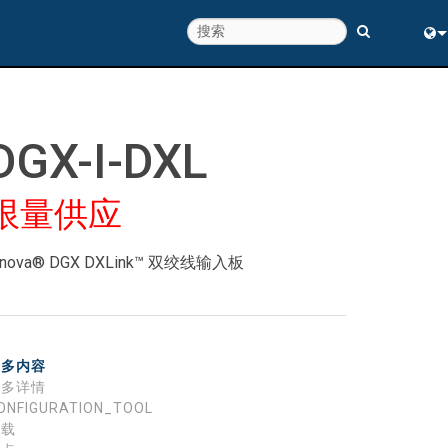
Eng
中
DGX-I-DXL
限量供应
nova® DGX DXLink™ 双绞线输入板
更多内容
更多详情
ONFIGURATION_TOOL
下载