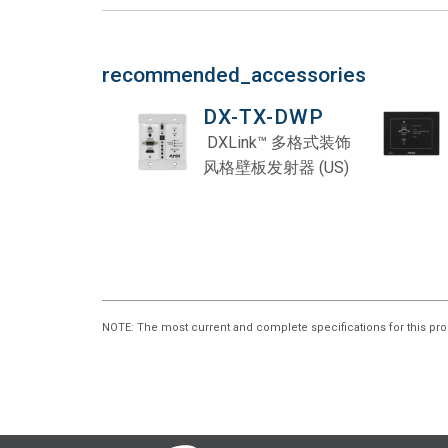
recommended_accessories
DX-TX-DWP
DXLink™ 多格式装饰
风格壁板发射器 (US)
NOTE
: The most current and complete specifications for this pro