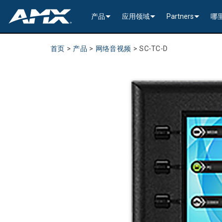
产品
应用领域
Partners
哪
网络音视频
编码与解码
企业办公
>----------1G Solutions-
InConcert Partne
首页
>
产品
>
网络音视频
>
SC-TC-D
传统视音频分配
窗口处理器
演示切换器
教育系统
N2600 Series (4K60)
>----------1G Solutions-
DVX 4K60 (Up to 8x4 +
Valued Independe
视频信号处理
SVSI 音频收发器
固定切换器
EDID Management, Scaling, & C
政府工程
SVSI N2400 4K 系
N2400 Series (4K60 4
DVX HD (Up to 10x4 +
Jetpack (4K60 3x1) Sw
DCE-1 In-Line Controll
隐藏式接口箱
AVoIP Control & Management
模块化交换系统
窗口处理
HydraPort Enclosures & Gromm
Stadiums & Arenas
SVSI N2300 4K 系
N2000 Series (HD 4x1
N-Command Controlle
>--------------------------
>--------------------------
>-----------Enova DGX--
SCL-1 Video Scaler
>---------HDMI Solution
日程安排与协作
SVSI 配件
A/V 远程传输解决方案
HydraPort Modules
Scheduling Touch Panels
Bars & Restaurants
SVSI N2000 系列编
>---------H.264 Solutio
N-Able Control Softw
安装
Incite 数字化演示系统
Precis 系列数字矩阵
Enova DGX 机箱
DXLink Fiber (>100m)
UVC1-4K HDMI to USB
Precis (4K60 4x1 + 1)
可伸缩式
8x8
用户界面
窗口处理
CTC (4K60 6x1) Switching & Tra
触控面板
Convention Centers
SVSi N1000 系列编
N3000 Series (HD 9x1
功率
>--------------------------
4K60 Cards and Endpo
DXLink U/STP (<100m
Precis (4K60 4x1 + 1)
>----------1G Solutions-
Video
Varia
16x16
设备控制
传统音视频配件
CTP (4K30 4x1) Switching & Tran
键盘
中央控制器
Unified Communication
>---------H.26x Solution
CTC (4K60 6x1) Switch
4K30 Cards and Endpo
DXLite U/STP (<70m)
安装
N2400 Series (4K60 4
Cat 6
Modero G5 触控面板
Metreau (Decora Styl
MUSE Controllers
32x32
音视频管理软件
键盘控制器
扩展控制盒
MUSE Automator
N3300 Series (4K60)
CTP (4K30 4x1) Switch
HD Cards and Endpoin
CT 系列
功率
N2000 Series (4K30 4
USB
UI 配件
Massio (Surface Moun
Massio ControlPads (
NetLinx NX Controllers
>--------------
Modero G5 
Intelligent Light Control
应用程序
控制系统配件
MUSE Extension for VS Code
SVSI N3000 系列 H.26
>--------------------------
音频卡
Switching, Transport,
电缆
>---------H.264 Solutio
功率模块
TPC-TPI-PRO
系统安装
CPU Upgrade
音频切换板
Modero 电
>--------------------------------------
Manager
VPX (4K60 4x1 +1)
N3000 Series (HD 9x1
Buttons (& ACC bands
TPC-APPLE
电源
音频插入/提
Modero X