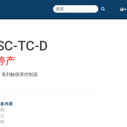
Eng
中
SC-TC-D
停产
N 系列触摸屏控制器
更多内容
下载
特点
性能