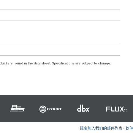
duct are found in the data sheet. Specifications are subject to change.
报名加入我们的邮件列表
•
软