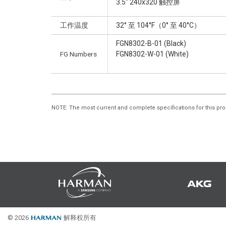
3.5" 240x320 触控屏
工作温度
32° 至 104°F（0° 至 40°C）
FGN8302-B-01 (Black)
FG Numbers
FGN8302-W-01 (White)
NOTE
: The most current and complete specifications for this pro
© 2026
解释权所有