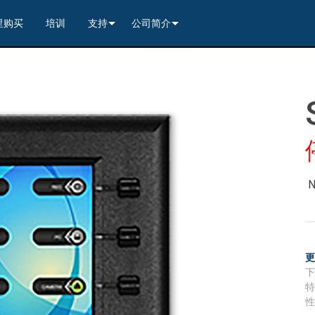
里购买
培训
支持
公司简介
---------<
rs
联系我们
我们的历史
---------<
2)
nt Partners (VIP)
安全
质量保证
apture
列编解码器
x1)
2)
itching, Transport, and Control Solution
er
保證
案例研究
ets
列编解码器
)
rs
----------------<
----------------<
----------<
s---------<
RMA
新闻
解码器
ns--------<
are
切换器
 Capture
产品登记
nsport Kit w/ USB-C
解码器
)
----------------<
ints
)
---------<
顾问门户
sport Kit
s--------<
ing & Transport Kit w/ USB-C
ints
x1)
e)
>-------------------------<
ing & Transport Kit
ts
x1)
t)
Surface Mount)
----------------------------<
/ Modero S / Acendo Book 安装选件
全天候帮助中心
4 / WAN
----------------<
 and Control Solution (<70m)
ns--------<
 Kit
套件
源
售后服务
----<
)
)
取板
® 和 Modero S 系列触控面板配件
文档下载