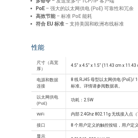
多命令
– 发送至多个 TCP/IP 客户端
PoE
– 强大的以太网供电 (PoE) 可靠性和冗余
高效节能
– 标准 PoE 能耗
符合
EU
标准
– 支持美国和欧洲布线标准
性能
尺寸（高宽
4.5" x 4.5" x 1.5" (11.43 cm x 11.43
厚）
8 线 RJ45 母型以太网供电 (PoE)/ 100
电源和数据
连接
标准。详情请参阅数据表。
以太网供电
功耗：2.5W
(PoE)
WiFi
内部 2.4Ghz 802.11g 无
接口
8 个用户定义的触控按钮，用户定
显示