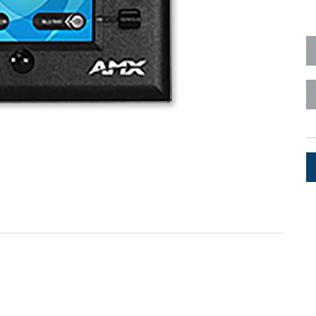
Surface Mount)
Developer Resources
产品存档