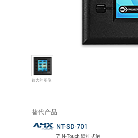
带用户界面的控制器
IREDIT2
VPX (4K60 7x1 +1)
通透
TPC-ANDROID
其他
Massio ControlPads (
带开关功能的控制器
NetLinx Studio
SDX (4K30 4x1 +1)
空白
TPC-WIN8
DGX
触摸面板设计
SDX (4K30 5x1 +1)
TPC-BYOD
DVX 4K60
Rapid Project Maker (RPM)
DVX HD
IREdit
驱动器设计
较大的图像
资源管理套件企业版
N-Able Control Software
替代产品
NT-SD-701
7" N-Touch 壁挂式触