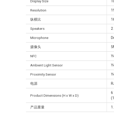
Display Size
1
Resolution
1
纵横比
1
Speakers
2
Microphone
D
摄像头
5
NFC
Y
Ambient Light Sensor
Y
Proximity Sensor
Y
电源
R
6 
Product Dimensions (H x W x D)
(
产品重量
1.