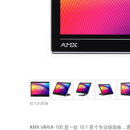
带用户界面的控制器
IREDIT2
VPX (4K60 7x1 +1)
通透
TPC-ANDROID
其他
Massio ControlPads (
带开关功能的控制器
NetLinx Studio
SDX (4K30 4x1 +1)
空白
TPC-WIN8
DGX
触摸面板设计
SDX (4K30 5x1 +1)
TPC-BYOD
DVX 4K60
Rapid Project Maker (RPM)
DVX HD
IREdit
驱动器设计
资源管理套件企业版
N-Able Control Software
较大的图像
AMX VARIA-100 是一款 10.1 英寸专业级