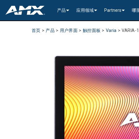
产品
应用领域
Partners
哪
网络音视频
编码与解码
企业办公
>----------1G Solutions-
InConcert Partne
首页
>
产品
>
用户界面
>
触控面板
>
Varia
>
VARIA-
传统视音频分配
窗口处理器
演示切换器
教育系统
N2600 Series (4K60)
>----------1G Solutions-
DVX 4K60 (Up to 8x4 +
Valued Independe
视频信号处理
SVSI 音频收发器
固定切换器
EDID Management, Scaling, & C
政府工程
SVSI N2400 4K 系
N2400 Series (4K60 4
DVX HD (Up to 10x4 +
Jetpack (4K60 3x1) Sw
DCE-1 In-Line Controll
隐藏式接口箱
AVoIP Control & Management
模块化交换系统
窗口处理
HydraPort Enclosures & Gromm
Stadiums & Arenas
SVSI N2300 4K 系
N2000 Series (HD 4x1
N-Command Controlle
>--------------------------
>--------------------------
>-----------Enova DGX--
SCL-1 Video Scaler
>---------HDMI Solution
日程安排与协作
SVSI 配件
A/V 远程传输解决方案
HydraPort Modules
Scheduling Touch Panels
Bars & Restaurants
SVSI N2000 系列编
>---------H.264 Solutio
N-Able Control Softw
安装
Incite 数字化演示系统
Precis 系列数字矩阵
Enova DGX 机箱
DXLink Fiber (>100m)
UVC1-4K HDMI to USB
Precis (4K60 4x1 + 1)
可伸缩式
8x8
用户界面
窗口处理
CTC (4K60 6x1) Switching & Tra
触控面板
Convention Centers
SVSi N1000 系列编
N3000 Series (HD 9x1
功率
>--------------------------
4K60 Cards and Endpo
DXLink U/STP (<100m
Precis (4K60 4x1 + 1)
>----------1G Solutions-
Video
Varia
16x16
设备控制
传统音视频配件
CTP (4K30 4x1) Switching & Tran
键盘
中央控制器
Unified Communication
>---------H.26x Solution
CTC (4K60 6x1) Switch
4K30 Cards and Endpo
DXLite U/STP (<70m)
安装
N2400 Series (4K60 4
Cat 6
Modero G5 触控面板
Metreau (Decora Styl
MUSE Controllers
32x32
音视频管理软件
键盘控制器
扩展控制盒
MUSE Automator
N3300 Series (4K60)
CTP (4K30 4x1) Switch
HD Cards and Endpoin
CT 系列
功率
N2000 Series (4K30 4
USB
UI 配件
Massio (Surface Moun
Massio ControlPads (
NetLinx NX Controllers
>--------------
Modero G5 
Intelligent Light Control
应用程序
控制系统配件
MUSE Extension for VS Code
SVSI N3000 系列 H.26
>--------------------------
音频卡
Switching, Transport,
电缆
>---------H.264 Solutio
功率模块
TPC-TPI-PRO
系统安装
CPU Upgrade
音频切换板
Modero 电
>--------------------------------------
Manager
VPX (4K60 4x1 +1)
N3000 Series (HD 9x1
Buttons (& ACC bands
TPC-APPLE
电源
音频插入/提
Modero X