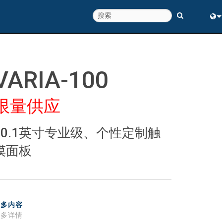
Eng
中
VARIA-100
限量供应
10.1英寸专业级、个性定制触
摸面板
更多内容
更多详情