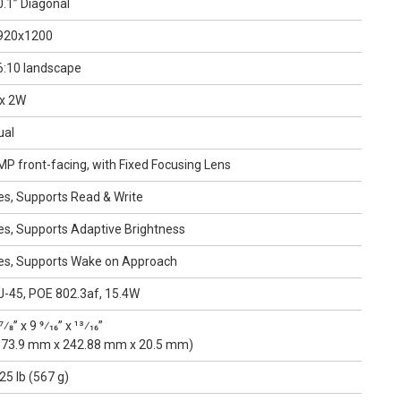
0.1” Diagonal
920x1200
6:10 landscape
 x 2W
ual
MP front-facing, with Fixed Focusing Lens
es, Supports Read & Write
es, Supports Adaptive Brightness
es, Supports Wake on Approach
J-45, POE 802.3af, 15.4W
7⁄8” x 9 9⁄16” x 13⁄16”
173.9 mm x 242.88 mm x 20.5 mm)
25 lb (567 g)