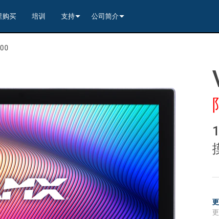
里购买
培训
支持
公司简介
---------<
rs
联系我们
我们的历史
100
---------<
2)
nt Partners (VIP)
安全
质量保证
apture
列编解码器
x1)
2)
itching, Transport, and Control Solution
er
保證
案例研究
ets
列编解码器
)
rs
----------------<
----------------<
----------<
s---------<
RMA
新闻
解码器
ns--------<
are
切换器
 Capture
产品登记
nsport Kit w/ USB-C
解码器
)
----------------<
ints
)
---------<
顾问门户
sport Kit
s--------<
ing & Transport Kit w/ USB-C
ints
x1)
e)
>-------------------------<
ing & Transport Kit
ts
x1)
t)
Surface Mount)
----------------------------<
/ Modero S / Acendo Book 安装选件
全天候帮助中心
4 / WAN
----------------<
 and Control Solution (<70m)
ns--------<
 Kit
套件
源
售后服务
----<
)
)
取板
® 和 Modero S 系列触控面板配件
文档下载