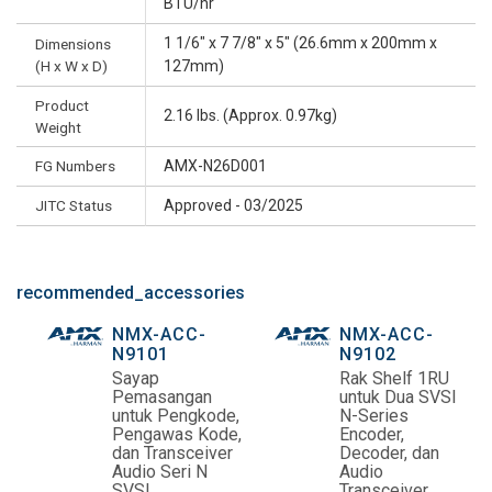
BTU/hr
1 1/6" x 7 7/8" x 5" (26.6mm x 200mm x
Dimensions
(H x W x D)
127mm)
Product
2.16 lbs. (Approx. 0.97kg)
Weight
FG Numbers
AMX-N26D001
JITC Status
Approved - 03/2025
recommended_accessories
NMX-ACC-
NMX-ACC-
N9101
N9102
Sayap
Rak Shelf 1RU
Pemasangan
untuk Dua SVSI
untuk Pengkode,
N-Series
Pengawas Kode,
Encoder,
dan Transceiver
Decoder, dan
Audio Seri N
Audio
SVSI
Transceiver