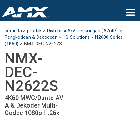
produk
beranda
>
produk
>
Distribusi A/V Terjaringan (AVoIP)
>
Pengkodean & Dekodean
>
1G Solutions
>
N2600 Series
Aplikasi
(4K60)
>
NMX-DEC-N2622S
NMX-
Partners
DEC-
tempat membeli
N2622S
pelatihan
4K60 MWC/Dante AV-
dukungan
A & Dekoder Multi-
Codec 1080p H.26x
Tentang