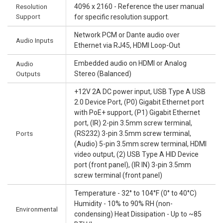
Resolution
4096 x 2160 - Reference the user manual
Support
for specific resolution support.
Network PCM or Dante audio over
Audio Inputs
Ethernet via RJ45, HDMI Loop-Out
Embedded audio on HDMI or Analog
Audio
Outputs
Stereo (Balanced)
+12V 2A DC power input, USB Type A USB
2.0 Device Port, (P0) Gigabit Ethernet port
with PoE+ support, (P1) Gigabit Ethernet
port, (IR) 2-pin 3.5mm screw terminal,
Ports
(RS232) 3-pin 3.5mm screw terminal,
(Audio) 5-pin 3.5mm screw terminal, HDMI
video output, (2) USB Type A HID Device
port (front panel), (IR IN) 3-pin 3.5mm
screw terminal (front panel)
Temperature - 32° to 104°F (0° to 40°C)
Humidity - 10% to 90% RH (non-
Environmental
condensing) Heat Dissipation - Up to ~85