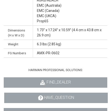
RoHS/REACH
EMC (Australia)
EMC (Canada)
EMC (UKCA)
Prop65
1.73” x 17.24” x 10.59” (4.4 cm x 43.8 cm x
Dimensions
(H x W x D)
26.9 cm)
Weight
6.3 lbs (2.85 kg)
FG Numbers
AMX-PR-0602
HARMAN PROFESSIONAL SOLUTIONS:
FIND_DEALER
HAVE_QUESTION