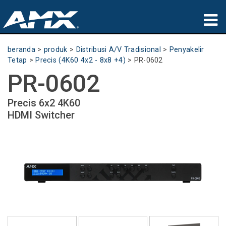
produk
beranda
>
produk
>
Distribusi A/V Tradisional
>
Penyakelir
Tetap
>
Precis (4K60 4x2 - 8x8 +4)
>
PR-0602
Aplikasi
PR-0602
Partners
Precis 6x2 4K60
HDMI Switcher
tempat membeli
pelatihan
dukungan
Tentang