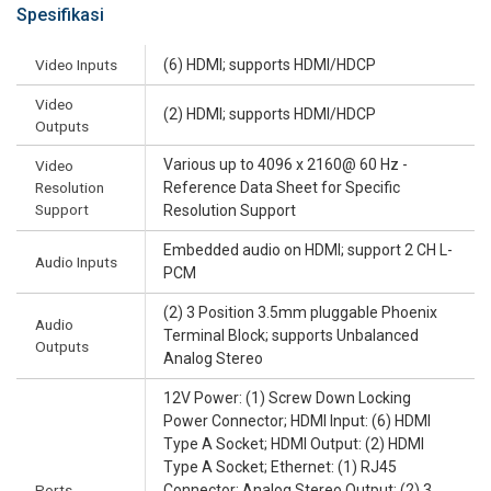
Spesifikasi
Video Inputs
(6) HDMI; supports HDMI/HDCP
Video
(2) HDMI; supports HDMI/HDCP
Outputs
Various up to 4096 x 2160@ 60 Hz -
Video
Resolution
Reference Data Sheet for Specific
Support
Resolution Support
Embedded audio on HDMI; support 2 CH L-
Audio Inputs
PCM
(2) 3 Position 3.5mm pluggable Phoenix
Audio
Terminal Block; supports Unbalanced
Outputs
Analog Stereo
12V Power: (1) Screw Down Locking
Power Connector; HDMI Input: (6) HDMI
Type A Socket; HDMI Output: (2) HDMI
Type A Socket; Ethernet: (1) RJ45
Ports
Connector; Analog Stereo Output: (2) 3