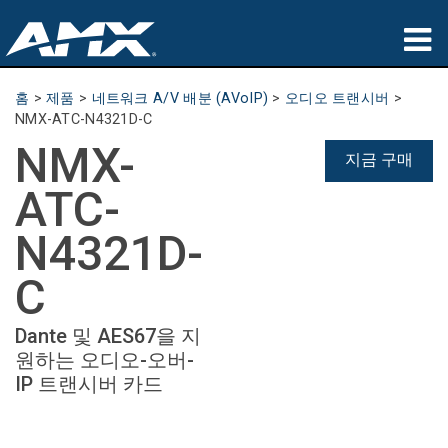
제품
홈
>
제품
>
네트워크 A/V 배분 (AVoIP)
>
오디오 트랜시버
>
NMX-ATC-N4321D-C
응용 분야
NMX-
지금 구매
파트너
ATC-
구매처
N4321D-
교육
C
지원
Dante 및 AES67을 지
원하는 오디오-오버-
소개
IP 트랜시버 카드