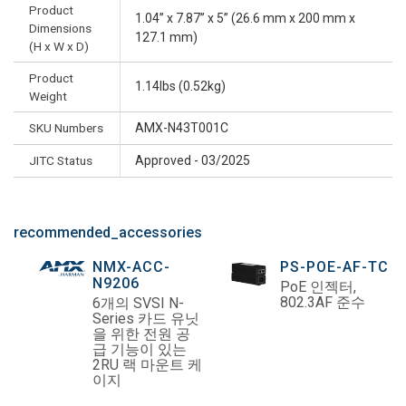
Product
1.04” x 7.87” x 5” (26.6 mm x 200 mm x
Dimensions
127.1 mm)
(H x W x D)
Product
1.14lbs (0.52kg)
Weight
SKU Numbers
AMX-N43T001C
JITC Status
Approved - 03/2025
recommended_accessories
NMX-ACC-
PS-POE-AF-TC
N9206
PoE 인젝터,
802.3AF 준수
6개의 SVSI N-
Series 카드 유닛
을 위한 전원 공
급 기능이 있는
2RU 랙 마운트 케
이지