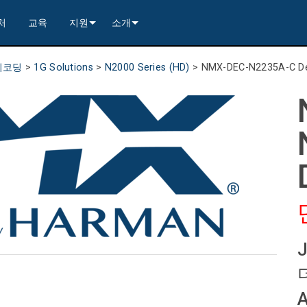
처
교육
지원
소개
---------<
rs
문의하기
연혁
디코딩
>
1G Solutions
>
N2000 Series (HD)
>
NMX-DEC-N2235A-C De
rs
---------<
2)
nt Partners (VIP)
보안
품질 보증
apture
x1)
2)
itching, Transport, and Control Solution
er
warranty
사례 연구
ets
)
rs
----------------<
----------------<
----------<
s---------<
RMA
뉴스
ns--------<
are
 +4)
러 포함)
 Capture
제품 등록
nsport Kit w/ USB-C
)
----------------<
ints
)
---------<
컨설턴트 포털
sport Kit
s--------<
ing & Transport Kit w/ USB-C
ints
x1)
e)
>-------------------------<
ing & Transport Kit
ts
 Kits (<100m)
x1)
t)
Surface Mount)
----------------------------<
상시 지원 센터
더
----------------<
 and Control Solution (<70m)
ns--------<
 Kit
칭 보드 키트
서비스
----<
)
)
트/익스트랙트 보드
문서 다운로드