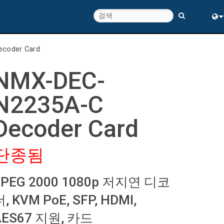
Eng
coder Card
中
NMX-DEC-
N2235A-C
Decoder Card
단종됨
JPEG 2000 1080p 저지연 디코
, KVM PoE, SFP, HDMI,
AES67 지원, 카드