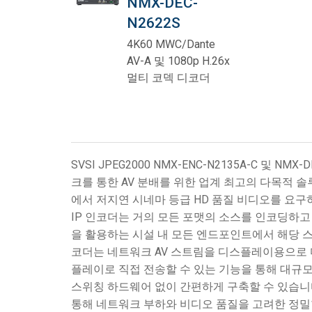
NMX-DEC-
N2622S
사용자 인터페이스가 있는 컨트
IREDIT2
VPX (4K60 7x1 +1)
패스스루
TPC-ANDROID
기타
Massio ControlPads (
4K60 MWC/Dante
스위칭 기능 컨트롤러
NetLinx Studio
SDX (4K30 4x1 +1)
공란
TPC-WIN8
DGX
AV-A 및 1080p H.26x
멀티 코덱 디코더
터치 패널 디자인
SDX (4K30 5x1 +1)
TPC-BYOD
DVX 4K60
Rapid Project Maker (RPM)
DVX HD
IREdit
SVSI JPEG2000 NMX-ENC-N2135A-C 및 
드라이버 설계
크를 통한 AV 분배를 위한 업계 최고의 다목적 솔
Resource Management Suite (
에서 저지연 시네마 등급 HD 품질 비디오를 요구하
IP 인코더는 거의 모든 포맷의 소스를 인코딩하고
N-Able Control Software
을 활용하는 시설 내 모든 엔드포인트에서 해당 스트
코더는 네트워크 AV 스트림을 디스플레이용으로 
플레이로 직접 전송할 수 있는 기능을 통해 대규
스위칭 하드웨어 없이 간편하게 구축할 수 있습니다. 
통해 네트워크 부하와 비디오 품질을 고려한 정밀