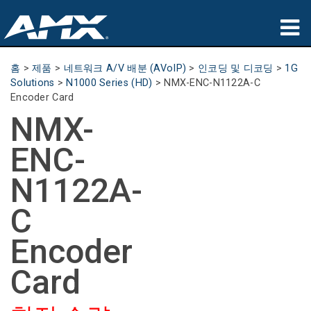
제품
홈
>
제품
>
네트워크 A/V 배분 (AVoIP)
>
인코딩 및 디코딩
>
1G
Solutions
>
N1000 Series (HD)
>
NMX-ENC-N1122A-C
응용 분야
Encoder Card
NMX-
파트너
ENC-
구매처
N1122A-
교육
C
지원
Encoder
소개
Card