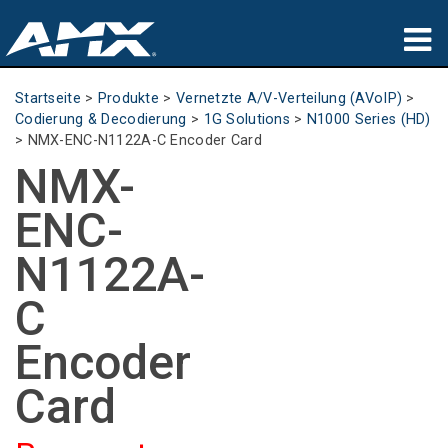
Produkte
Startseite
>
Produkte
>
Vernetzte A/V-Verteilung (AVoIP)
>
Codierung & Decodierung
>
1G Solutions
>
N1000 Series (HD)
Anwendungen
>
NMX-ENC-N1122A-C Encoder Card
NMX-
Partners
ENC-
Wo zu kaufen
N1122A-
Schulungen
C
Support
Encoder
Über uns
Card