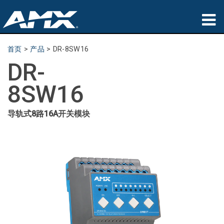
产品
首页
>
产品
>
DR-8SW16
DR-
应用领域
8SW16
Partners
导轨式8路16A开关模块
哪里购买
培训
支持
公司简介