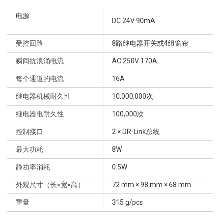
电源
DC 24V 90mA
受控回路
8路继电器开关或4组窗帘
瞬间抗浪涌电流
AC 250V 170A
每个通道的电流
16A
继电器机械耐久性
10,000,000次
继电器电耐久性
100,000次
控制接口
2 × DR-Link总线
最大功耗
8W
静功率消耗
0.5W
外观尺寸（长×宽×高）
72 mm × 98 mm × 68 mm
重量
315 g/pcs