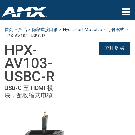
产品
首页
>
产品
>
隐藏式接口箱
>
HydraPort Modules
>
可伸缩式
>
HPX-AV103-USBC-R
应用领域
HPX-
立即购买
Partners
AV103-
哪里购买
USBC-R
培训
USB-C 至 HDMI 模
块，配收缩式电缆
支持
公司简介