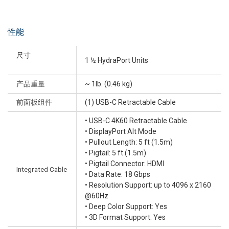
性能
尺寸
1 ½ HydraPort Units
产品重量
~ 1lb. (0.46 kg)
前面板组件
(1) USB-C Retractable Cable
• USB-C 4K60 Retractable Cable
• DisplayPort Alt Mode
• Pullout Length: 5 ft (1.5m)
• Pigtail: 5 ft (1.5m)
• Pigtail Connector: HDMI
Integrated Cable
• Data Rate: 18 Gbps
• Resolution Support: up to 4096 x 2160
@60Hz
• Deep Color Support: Yes
• 3D Format Support: Yes