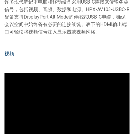
许多现代笔记本电脑和移动设备采用USB-C连接来传输各类
信号，包括视频、音频、数据和电源。HPX-AV103-USBC-R
配备支持DisplayPort Alt Mode的伸缩式USB-C电缆，确保
会议空间中始终备有必要的连接线缆。表下的HDMI输出端
口可轻松将视频信号注入显示器或视频网络。
视频